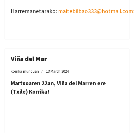
Harremanetarako:
maitebilbao333@hotmail.com
Viña del Mar
korrika munduan
13 March 2024
Martxoaren 22an, Viña del Marren ere
(Txile) Korrika!