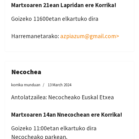
Martxoaren 21ean Lapridan ere Korrika!
Goizeko 11600etan elkartuko dira
Harremanetarako:
azpiazum@gmail.com>
Necochea
korrika munduan
13 March 2024
Antolatzailea: Necocheako Euskal Etxea
Martxoaren 14an Nnecochean ere Korrika!
Goizeko 11:00etan elkartuko dira
Necocheako parkean.