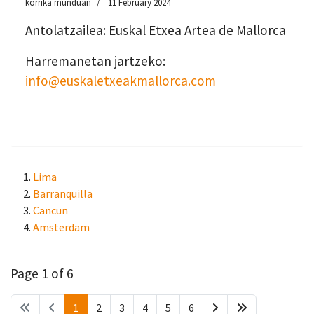
korrika munduan
11 February 2024
Antolatzailea: Euskal Etxea Artea de Mallorca
Harremanetan jartzeko:
info@euskaletxeakmallorca.com
Lima
Barranquilla
Cancun
Amsterdam
Page 1 of 6
1
2
3
4
5
6