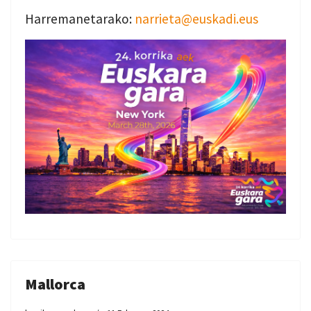
Harremanetarako:
narrieta@euskadi.eus
Mallorca