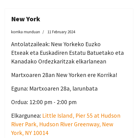
New York
korrika munduan
11 February 2024
Antolatzaileak: New Yorkeko Euzko
Etxeak eta Euskadiren Estatu Batuetako eta
Kanadako Ordezkaritzak elkarlanean
Martxoaren 28an New Yorken ere Korrika!
Eguna: Martxoaren 28a, larunbata
Ordua: 12:00 pm - 2:00 pm
Elkargunea:
Little Island, Pier 55 at Hudson
River Park, Hudson River Greenway, New
York, NY 10014