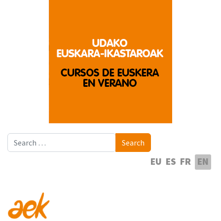
Search
Search
Select your language
EU
ES
FR
EN