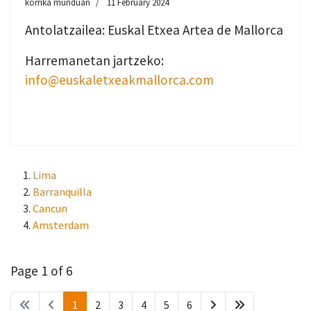
korrika munduan
11 February 2024
Antolatzailea: Euskal Etxea Artea de Mallorca
Harremanetan jartzeko:
info@euskaletxeakmallorca.com
Lima
Barranquilla
Cancun
Amsterdam
Page 1 of 6
1
2
3
4
5
6