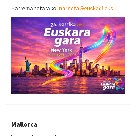
Harremanetarako:
narrieta@euskadi.eus
Mallorca