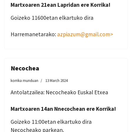
Martxoaren 21ean Lapridan ere Korrika!
Goizeko 11600etan elkartuko dira
Harremanetarako:
azpiazum@gmail.com>
Necochea
korrika munduan
13 March 2024
Antolatzailea: Necocheako Euskal Etxea
Martxoaren 14an Nnecochean ere Korrika!
Goizeko 11:00etan elkartuko dira
Necocheako parkean.