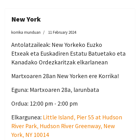
New York
korrika munduan
11 February 2024
Antolatzaileak: New Yorkeko Euzko
Etxeak eta Euskadiren Estatu Batuetako eta
Kanadako Ordezkaritzak elkarlanean
Martxoaren 28an New Yorken ere Korrika!
Eguna: Martxoaren 28a, larunbata
Ordua: 12:00 pm - 2:00 pm
Elkargunea:
Little Island, Pier 55 at Hudson
River Park, Hudson River Greenway, New
York, NY 10014