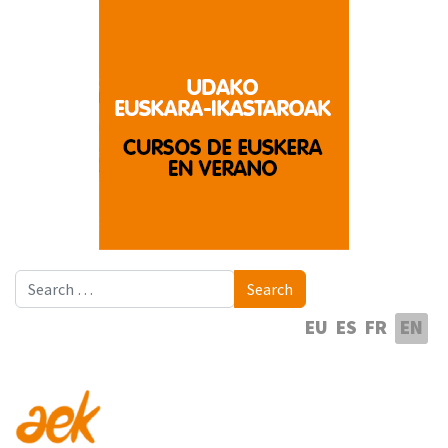
Search
Search
Select your language
EU
ES
FR
EN