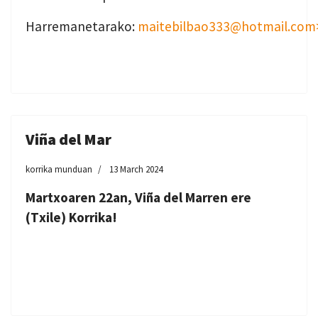
Harremanetarako:
maitebilbao333@hotmail.com
Viña del Mar
korrika munduan
13 March 2024
Martxoaren 22an, Viña del Marren ere
(Txile) Korrika!