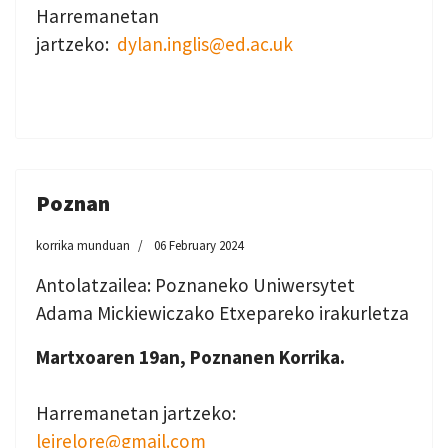
Harremanetan
jartzeko:
dylan.inglis@ed.ac.uk
Poznan
korrika munduan
06 February 2024
Antolatzailea: Poznaneko Uniwersytet
Adama Mickiewiczako Etxepareko irakurletza
Martxoaren 19an, Poznanen Korrika.
Harremanetan jartzeko:
leirelore@gmail.com