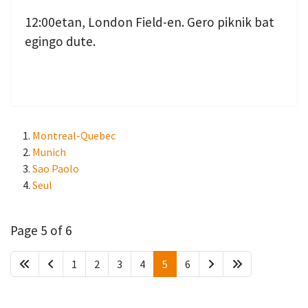
12:00etan, London Field-en. Gero piknik bat
egingo dute.
Montreal-Quebec
Munich
Sao Paolo
Seul
Page 5 of 6
1
2
3
4
5
6