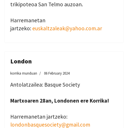
trikipoteoa San Telmo auzoan.
Harremanetan
jartzeko:
euskaltzaleak@yahoo.com.ar
London
korrika munduan
06 February 2024
Antolatzailea: Basque Society
Martxoaren 28an, Londonen ere Korrika!
Harremanetan jartzeko:
londonbasquesociety@gmail.com