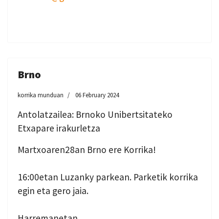
Brno
korrika munduan
06 February 2024
Antolatzailea: Brnoko Unibertsitateko
Etxapare irakurletza
Martxoaren28an Brno ere Korrika!
16:00etan Luzanky parkean. Parketik korrika
egin eta gero jaia.
Harremanetan