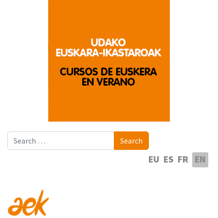
Search
Search
Select your language
EU
ES
FR
EN