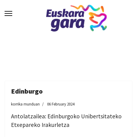
Edinburgo
korrika munduan
06 February 2024
Antolatzailea: Edinburgoko Unibertsitateko
Etxepareko Irakurletza