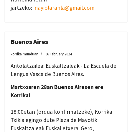
jartzeko:
nayiolaranla@gmail.com
Buenos Aires
korrika munduan
06 February 2024
Antolatzailea: Euskaltzaleak - La Escuela de
Lengua Vasca de Buenos Aires.
Martxoaren 28an Buenos Airesen ere
Korrika!
18:00etan (ordua konfirmatzeke), Korrika
Txikia egingo dute Plaza de Mayotik
Euskaltzaleak Euskal etxera. Gero,