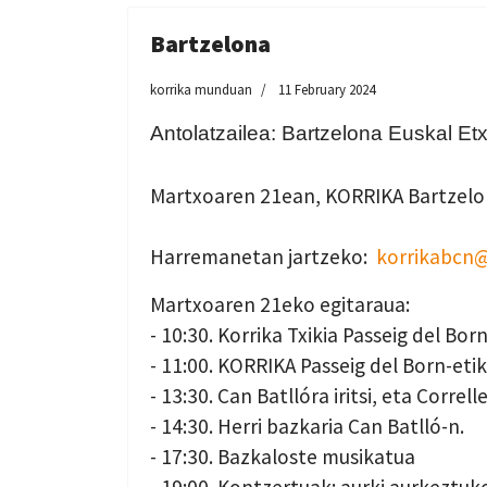
Bartzelona
korrika munduan
11 February 2024
Antolatzailea: Bartzelona Euskal E
Martxoaren 21ean, KORRIKA Bartzelo
Harremanetan jartzeko:
korrikabcn
Martxoaren 21eko egitaraua:
- 10:30. Korrika Txikia Passeig del Bor
- 11:00. KORRIKA Passeig del Born-etik
- 13:30. Can Batllóra iritsi, eta Correl
- 14:30. Herri bazkaria Can Batlló-n.
- 17:30. Bazkaloste musikatua
- 19:00. Kontzertuak: aurki aurkeztuk