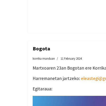
Bogota
korrika munduan
11 February 2024
Martxoaren 23an Bogotan ere Korrik
Harremanetan jartzeko:
eleastegi@g
Egitaraua: