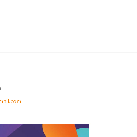
a!
mail.com