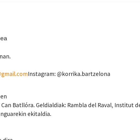
txea
nan.
@gmail.com
Instagram: @korrika.bartzelona
nen
 Can Batllóra. Geldialdiak: Rambla del Raval, Institut d
lenguarekin ekitaldia.
o dira