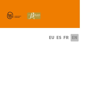
lect your language
EU
ES
FR
EN