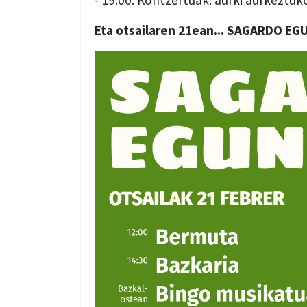
Eta otsailaren 21ean... SAGARDO EG