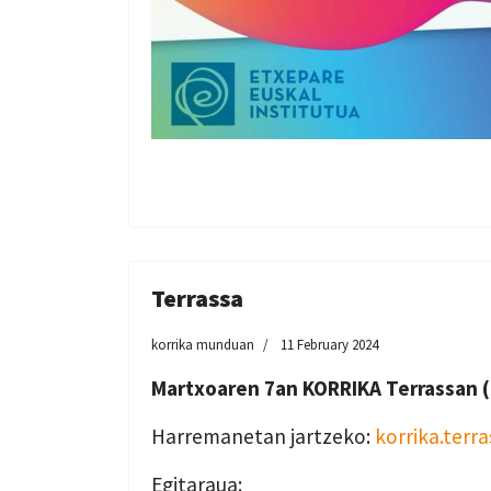
Terrassa
korrika munduan
11 February 2024
Martxoaren 7an KORRIKA Terrassan (
Harremanetan jartzeko:
korrika.ter
Egitaraua: