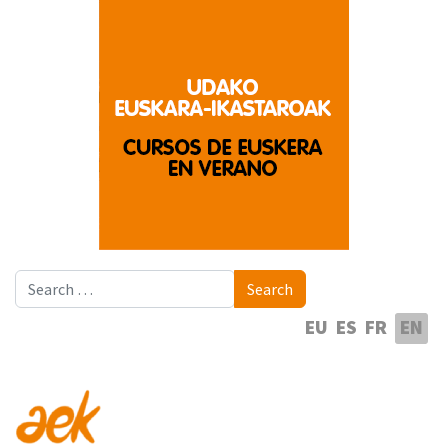
Search
Search
Select your language
EU
ES
FR
EN