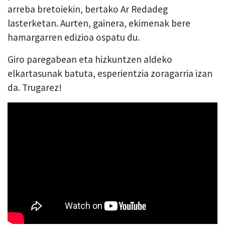
arreba bretoiekin, bertako Ar Redadeg
lasterketan. Aurten, gainera, ekimenak bere
hamargarren edizioa ospatu du.
Giro paregabean eta hizkuntzen aldeko
elkartasunak batuta, esperientzia zoragarria izan
da. Trugarez!