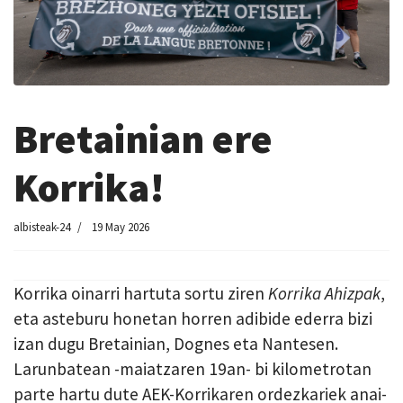
Bretainian ere
Korrika!
albisteak-24
19 May 2026
Korrika oinarri hartuta sortu ziren
Korrika Ahizpak
,
eta asteburu honetan horren adibide ederra bizi
izan dugu Bretainian, Dognes eta Nantesen.
Larunbatean -maiatzaren 19an- bi kilometrotan
parte hartu dute AEK-Korrikaren ordezkariek anai-