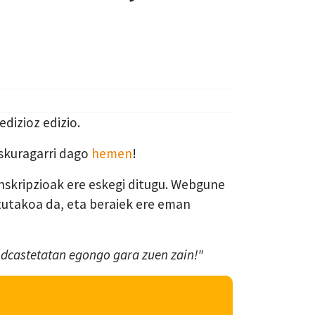
dizioz edizio.
eskuragarri dago
hemen
!
anskripzioak ere eskegi ditugu. Webgune
tutakoa da, eta beraiek ere eman
Podcastetatan egongo gara zuen zain!"