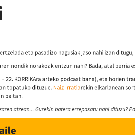
i
tzelada eta pasadizo nagusiak jaso nahi izan ditugu, e
oaren nondik norakoak entzun nahi? Bada, atal berria 
oa + 22. KORRIKAra arteko podcast bana), eta horien tr
an topatuko dituzue.
Naiz Irratia
rekin elkarlanean sor
n baitan.
itzaren atzean... Gurekin batera errepasatu nahi dituzu? 
aile