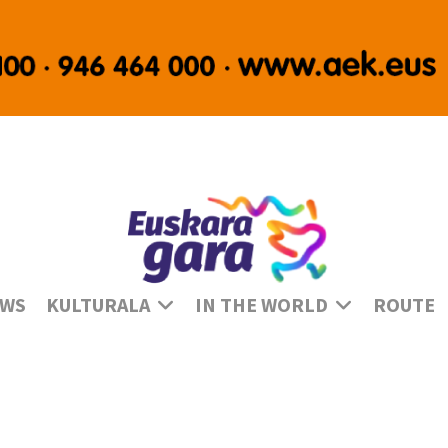
Se
WS
KULTURALA
IN THE WORLD
ROUTE