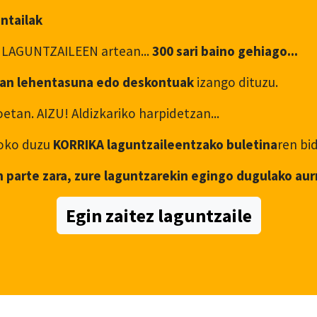
antailak
 LAGUNTZAILEEN artean...
300 sari baino gehiago...
an lehentasuna edo deskontuak
izango dituzu.
etan. AIZU! Aldizkariko harpidetzan...
asoko duzu
KORRIKA laguntzaileentzako buletina
ren bi
n parte zara, zure laguntzarekin egingo dugulako aur
Egin zaitez laguntzaile