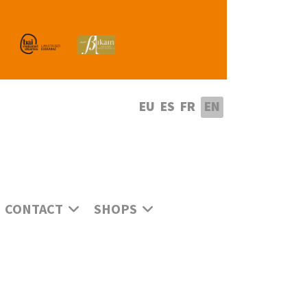
lect your language
EU
ES
FR
EN
CONTACT
SHOPS