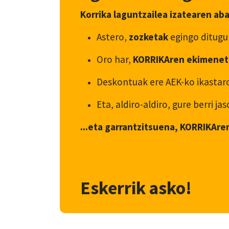
Korrika laguntzailea izatearen ab
Astero,
zozketak
egingo ditugu
Oro har,
KORRIKAren ekimenet
Deskontuak ere AEK-ko ikastaro
Eta, aldiro-aldiro, gure berri j
...eta garrantzitsuena, KORRIKAre
Eskerrik asko!