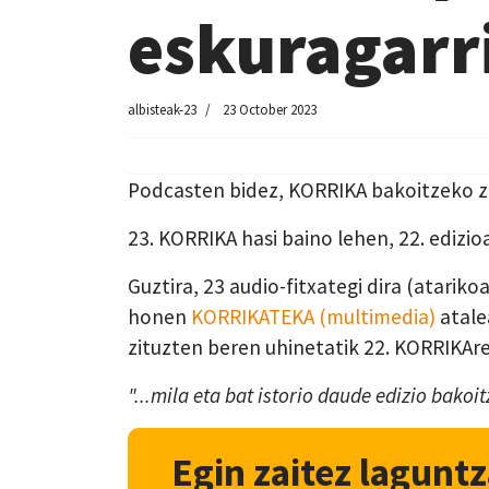
eskuragarr
albisteak-23
23 October 2023
Podcasten bidez, KORRIKA bakoitzeko zer
23. KORRIKA hasi baino lehen, 22. edizi
Guztira, 23 audio-fitxategi dira (atarik
honen
KORRIKATEKA (multimedia)
atale
zituzten beren uhinetatik 22. KORRIKAre
"...mila eta bat istorio daude edizio bako
Egin zaitez laguntz