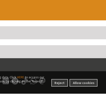
 data. Click
HERE
to access our
use by clicking on the "Reject"
Reject
Allow cookies