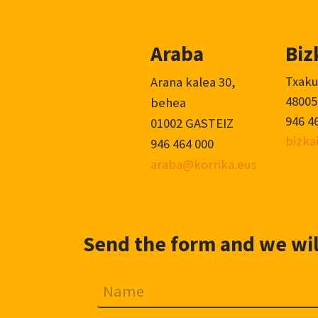
Araba
Biz
Txaku
Arana kalea 30,
48005
behea
946 4
01002 GASTEIZ
bizka
946 464 000
araba@korrika.eus
Send the form and we will