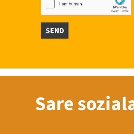
SEND
Sare sozial