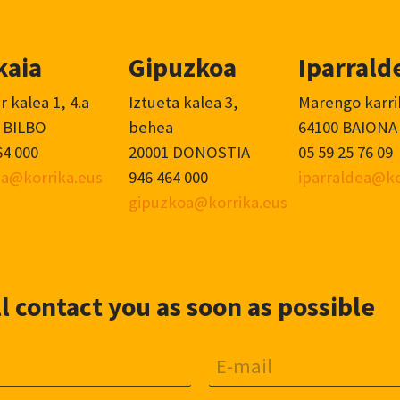
kaia
Gipuzkoa
Iparrald
r kalea 1, 4.a
Iztueta kalea 3,
Marengo karri
 BILBO
behea
64100 BAIONA
64 000
20001 DONOSTIA
05 59 25 76 09
ia@korrika.eus
946 464 000
iparraldea@ko
gipuzkoa@korrika.eus
 contact you as soon as possible