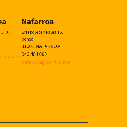
ea
Nafarroa
ka 22
Errekoleten kalea 16,
behea
31001 NAFARROA
946 464 000
rrika.eus
nafarroa@korrika.eus