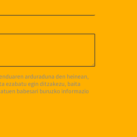
menduaren arduraduna den heinean,
a ezabatu egin ditzakezu, baita
datuen babesari buruzko informazio