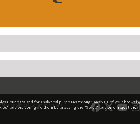
lyse our data and for analytical purposes through analysis of your browsing
ookien politika
|
Communications
kies" button, configure them by pressing the "Setup" button or reject their 