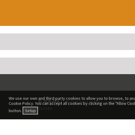
We use our own and third-party cookies to allow you to browse, to ana
© 2026 AEK |
Isilpekotasun politika - Lege oharra
|
C
Cookie Policy. You can accept all cookies by clicking on the "Allow Coo
Bureau
button.
Setup