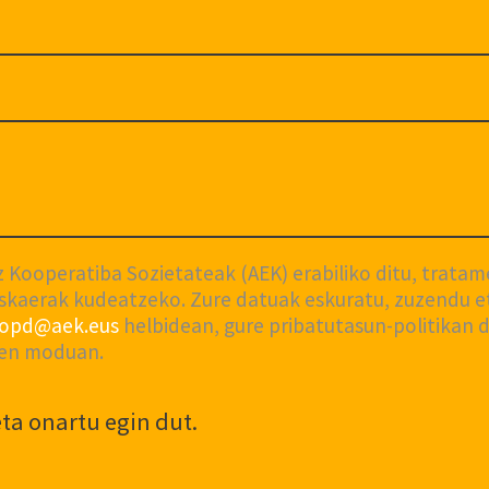
Kooperatiba Sozietateak (AEK) erabiliko ditu, trata
skaerak kudeatzeko. Zure datuak eskuratu, zuzendu et
lopd@aek.eus
helbidean, gure pribatutasun-politikan 
oen moduan.
eta onartu egin dut.