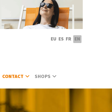
lect your language
EU
ES
FR
EN
CONTACT
SHOPS