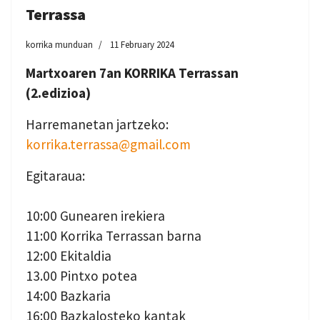
Terrassa
korrika munduan
11 February 2024
Martxoaren 7an KORRIKA Terrassan
(2.edizioa)
Harremanetan jartzeko:
korrika.terrassa@gmail.com
Egitaraua:
10:00 Gunearen irekiera
11:00 Korrika Terrassan barna
12:00 Ekitaldia
13.00 Pintxo potea
14:00 Bazkaria
16:00 Bazkalosteko kantak