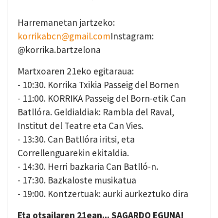
Harremanetan jartzeko:
korrikabcn@gmail.com
Instagram:
@korrika.bartzelona
Martxoaren 21eko egitaraua:
- 10:30. Korrika Txikia Passeig del Bornen
- 11:00. KORRIKA Passeig del Born-etik Can
Batllóra. Geldialdiak: Rambla del Raval,
Institut del Teatre eta Can Vies.
- 13:30. Can Batllóra iritsi, eta
Correllenguarekin ekitaldia.
- 14:30. Herri bazkaria Can Batlló-n.
- 17:30. Bazkaloste musikatua
- 19:00. Kontzertuak: aurki aurkeztuko dira
Eta otsailaren 21ean... SAGARDO EGUNA!