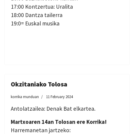
17:00 Kontzertua: Uralita
18:00 Dantza tailerra
19:0= Euskal musika
Okzitaniako Tolosa
korrika munduan
11 February 2024
Antolatzailea: Denak Bat elkartea.
Martxoaren 14an Tolosan ere Korrika!
Harremanetan jartzeko: