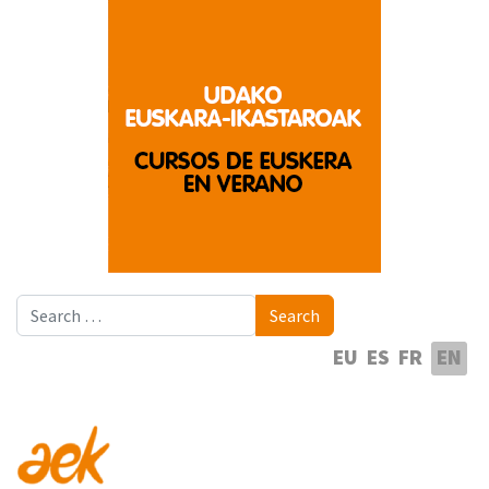
Search
Search
Select your language
EU
ES
FR
EN