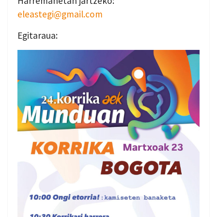
Harremanetan jartzeko:
eleastegi@gmail.com
Egitaraua: