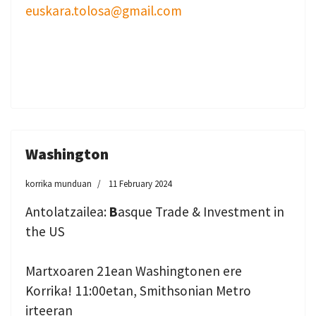
euskara.tolosa@gmail.com
Washington
korrika munduan
11 February 2024
Antolatzailea:
B
asque Trade & Investment in
the US
Martxoaren 21ean Washingtonen ere
Korrika! 11:00etan, Smithsonian Metro
irteeran