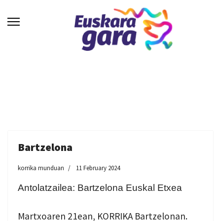
Bartzelona
korrika munduan
11 February 2024
Antolatzailea: Bartzelona Euskal Etxea
Martxoaren 21ean, KORRIKA Bartzelonan.