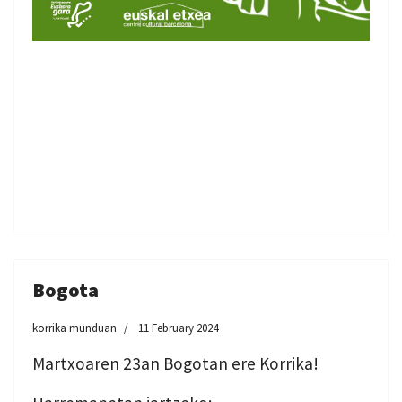
Bogota
korrika munduan
11 February 2024
Martxoaren 23an Bogotan ere Korrika!