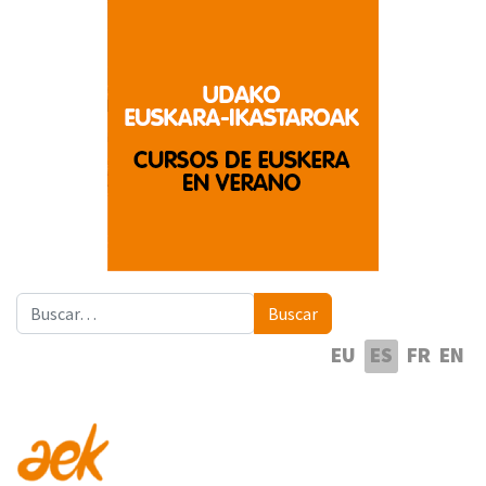
Buscar
Buscar
Seleccione su idioma
EU
ES
FR
EN