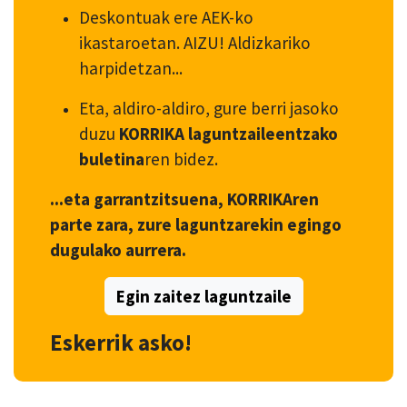
Deskontuak ere AEK-ko
ikastaroetan. AIZU! Aldizkariko
harpidetzan...
Eta, aldiro-aldiro, gure berri jasoko
duzu
KORRIKA laguntzaileentzako
buletina
ren bidez.
...eta garrantzitsuena, KORRIKAren
parte zara, zure laguntzarekin egingo
dugulako aurrera.
Egin zaitez laguntzaile
Eskerrik asko!