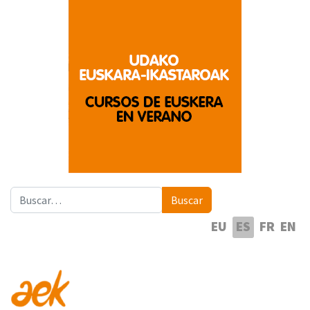
Buscar
Buscar
Seleccione su idioma
EU
ES
FR
EN