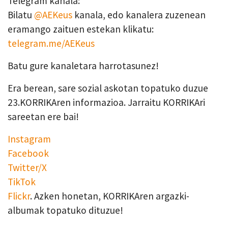
Telegram kanala:
Bilatu
@AEKeus
kanala, edo kanalera zuzenean
eramango zaituen estekan klikatu:
telegram.me/AEKeus
Batu gure kanaletara harrotasunez!
Era berean, sare sozial askotan topatuko duzue
23.KORRIKAren informazioa. Jarraitu KORRIKAri
sareetan ere bai!
Instagram
Facebook
Twitter/X
TikTok
Flickr
. Azken honetan, KORRIKAren argazki-
albumak topatuko dituzue!