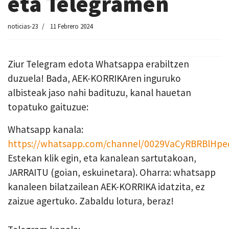
eta Telegramen
noticias-23
11 Febrero 2024
Ziur Telegram edota Whatsappa erabiltzen
duzuela! Bada, AEK-KORRIKAren inguruko
albisteak jaso nahi badituzu, kanal hauetan
topatuko gaituzue:
Whatsapp kanala:
https://whatsapp.com/channel/0029VaCyRBRBlHpe
Estekan klik egin, eta kanalean sartutakoan,
JARRAITU (goian, eskuinetara). Oharra: whatsapp
kanaleen bilatzailean AEK-KORRIKA idatzita, ez
zaizue agertuko. Zabaldu lotura, beraz!