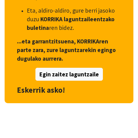
Eta, aldiro-aldiro, gure berri jasoko
duzu
KORRIKA laguntzaileentzako
buletina
ren bidez.
...eta garrantzitsuena, KORRIKAren
parte zara, zure laguntzarekin egingo
dugulako aurrera.
Egin zaitez laguntzaile
Eskerrik asko!