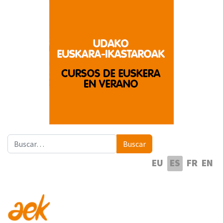
Buscar
Buscar
Seleccione su idioma
EU
ES
FR
EN