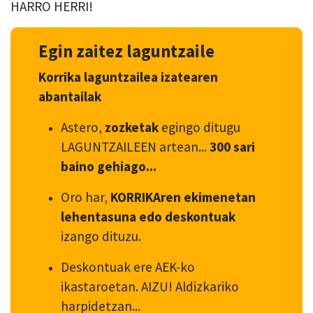
HARRO HERRI!
Egin zaitez laguntzaile
Korrika laguntzailea izatearen
abantailak
Astero,
zozketak
egingo ditugu
LAGUNTZAILEEN artean...
300 sari
baino gehiago...
Oro har,
KORRIKAren ekimenetan
lehentasuna edo deskontuak
izango dituzu.
Deskontuak ere AEK-ko
ikastaroetan. AIZU! Aldizkariko
harpidetzan...