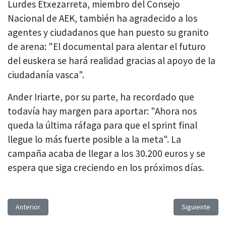
Lurdes Etxezarreta, miembro del Consejo
Nacional de AEK, también ha agradecido a los
agentes y ciudadanos que han puesto su granito
de arena: "El documental para alentar el futuro
del euskera se hará realidad gracias al apoyo de la
ciudadanía vasca".
Ander Iriarte, por su parte, ha recordado que
todavía hay margen para aportar: "Ahora nos
queda la última ráfaga para que el sprint final
llegue lo más fuerte posible a la meta". La
campaña acaba de llegar a los 30.200 euros y se
espera que siga creciendo en los próximos días.
Artículo anterior: Korrika: mejorando las alianzas a favor de las lengua
Artículo siguie
Anterior
Siguiente