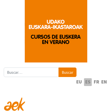
Buscar
Buscar
Seleccione su idioma
EU
ES
FR
EN