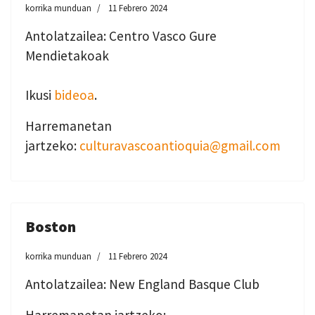
korrika munduan
11 Febrero 2024
Antolatzailea: Centro Vasco Gure
Mendietakoak
Ikusi
bideoa
.
Harremanetan
jartzeko:
culturavascoantioquia@gmail.com
Boston
korrika munduan
11 Febrero 2024
Antolatzailea: New England Basque Club
Harremanetan jartzeko: