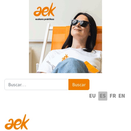
Buscar
Buscar
Seleccione su idioma
EU
ES
FR
EN