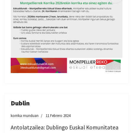
Dublin
korrika munduan
11 Febrero 2024
Antolatzailea: Dublingo Euskal Komunitatea