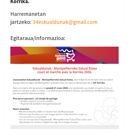
Korrika.
Harremanetan
jartzeko:
34eskualdunak@gmail.com
Egitaraua/informazioa: