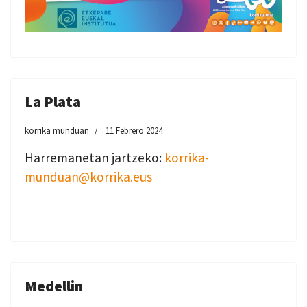
La Plata
korrika munduan
11 Febrero 2024
Harremanetan jartzeko:
korrika-
munduan@korrika.eus
Medellin