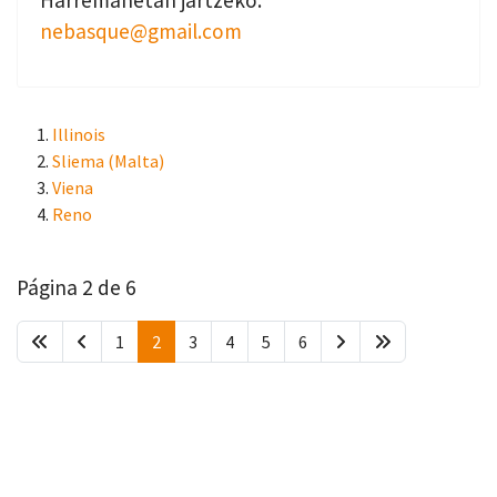
nebasque@gmail.com
Illinois
Sliema (Malta)
Viena
Reno
Página 2 de 6
1
2
3
4
5
6