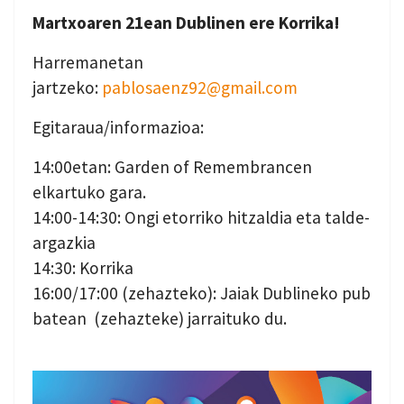
Martxoaren 21ean Dublinen ere Korrika!
Harremanetan
jartzeko:
pablosaenz92@gmail.com
Egitaraua/informazioa:
14:00etan: Garden of Remembrancen
elkartuko gara.
14:00-14:30: Ongi etorriko hitzaldia eta talde-
argazkia
14:30: Korrika
16:00/17:00 (zehazteko): Jaiak Dublineko pub
batean (zehazteke) jarraituko du.