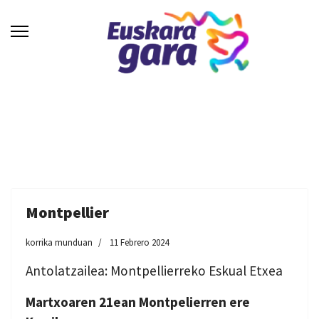
Montpellier
korrika munduan
11 Febrero 2024
Antolatzailea: Montpellierreko Eskual Etxea
Martxoaren 21ean Montpelierren ere