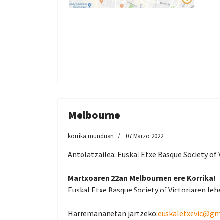
Melbourne
korrika munduan
07 Marzo 2022
Antolatzailea: Euskal Etxe Basque Society of V
Martxoaren 22an Melbournen ere Korrika!
Euskal Etxe Basque Society of Victoriaren lehe
Harremananetan jartzeko:
euskaletxevic@gm