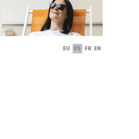
leccione su idioma
EU
ES
FR
EN