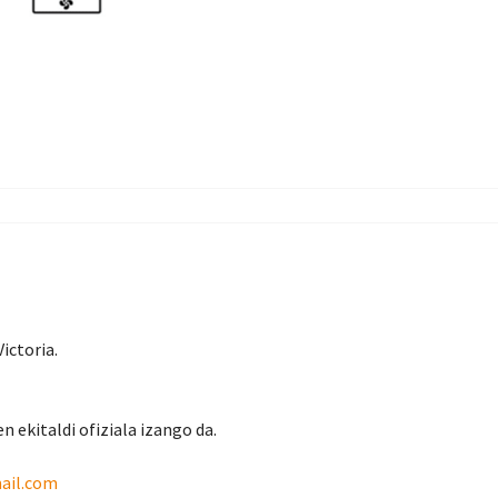
ictoria.
n ekitaldi ofiziala izango da.
ail.com