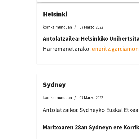
Helsinki
korrika munduan
07 Marzo 2022
Antolatzailea: Helsinkiko Unibertsit
Harremanetarako:
eneritz.garciamon
Sydney
korrika munduan
07 Marzo 2022
Antolatzailea: Sydneyko Euskal Etxea
Martxoaren 28an Sydneyn ere Korrik