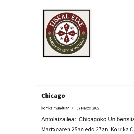
Chicago
korrika munduan
07 Marzo 2022
Antolatzailea:
Chicagoko Unibertsit
Martxoaren 25an edo 27an, Korrika C