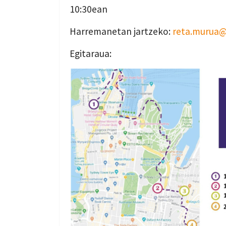
10:30ean
Harremanetan jartzeko:
reta.murua
Egitaraua: