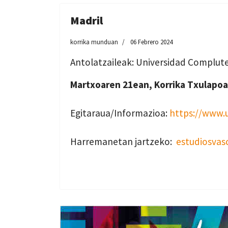
Madril
korrika munduan
06 Febrero 2024
Antolatzaileak: Universidad Complute
Martxoaren 21ean, Korrika Txulapoa
Egitaraua/Informazioa:
https://www.
Harremanetan jartzeko:
estudiosva