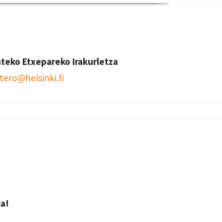
ateko Etxepareko Irakurletza
tero@helsinki.fi
a!