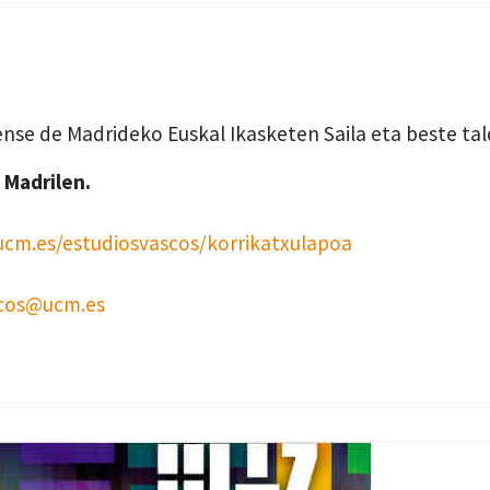
nse de Madrideko Euskal Ikasketen Saila eta beste ta
 Madrilen.
ucm.es/estudiosvascos/korrikatxulapoa
scos@ucm.es