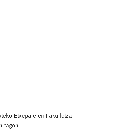
ateko Etxepareren Irakurletza
hicagon.