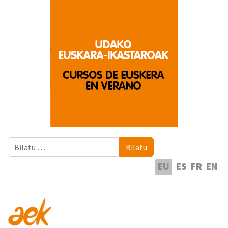
Bilatu
Bilatu
Hautatu hizkuntza
EU
ES
FR
EN