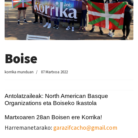
Boise
korrika munduan
07 Martxoa 2022
Antolatzaileak: North American Basque
Organizations eta Boiseko Ikastola
Martxoaren 28an Boisen ere Korrika!
Harremanetarako:
garazifcacho@gmail.com