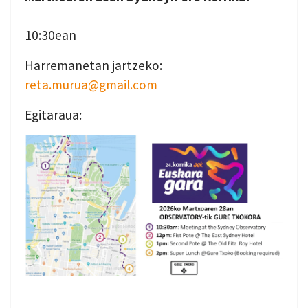
10:30ean
Harremanetan jartzeko:
reta.murua@gmail.com
Egitaraua: