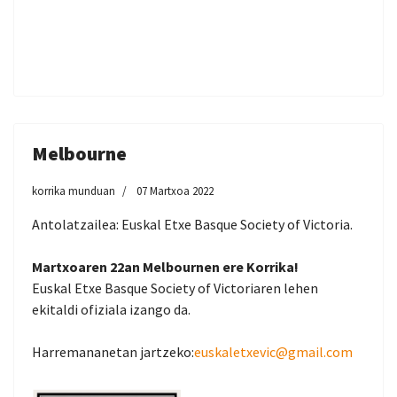
Melbourne
korrika munduan
07 Martxoa 2022
Antolatzailea: Euskal Etxe Basque Society of Victoria.
Martxoaren 22an Melbournen ere Korrika!
Euskal Etxe Basque Society of Victoriaren lehen
ekitaldi ofiziala izango da.
Harremananetan jartzeko:
euskaletxevic@gmail.com