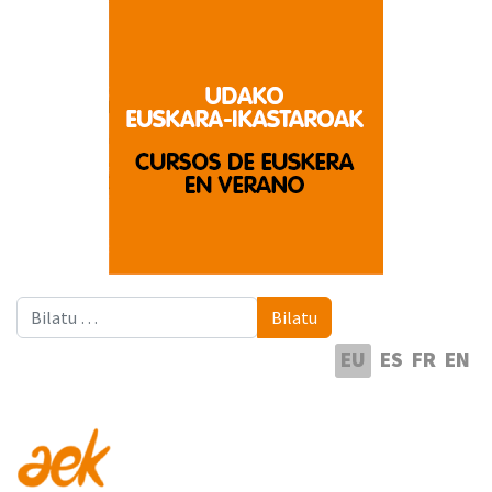
Bilatu
Bilatu
Hautatu hizkuntza
EU
ES
FR
EN