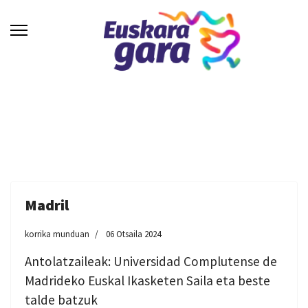
Madril
korrika munduan
06 Otsaila 2024
Antolatzaileak: Universidad Complutense de
Madrideko Euskal Ikasketen Saila eta beste
talde batzuk