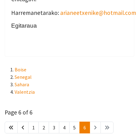
Harremanetarako:
arianeetxenike@hotmail.com
Egitaraua
Boise
Senegal
Sahara
Valentzia
Page 6 of 6
1
2
3
4
5
6