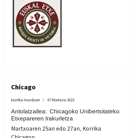
Chicago
korrika munduan
07 Martxoa 2022
Antolatzailea:
Chicagoko Unibertsitateko
Etxepareren Irakurletza
Martxoaren 25an edo 27an, Korrika
Chicagon.