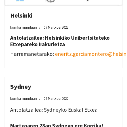
Helsinki
korrika munduan
07 Martxoa 2022
Antolatzailea: Helsinkiko Unibertsitateko
Etxepareko Irakurletza
Harremanetarako:
eneritz.garciamontero@helsink
Sydney
korrika munduan
07 Martxoa 2022
Antolatzailea: Sydneyko Euskal Etxea
Martxoaren 28an Sydneyn ere Korrika!