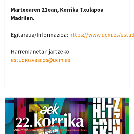
Martxoaren 21ean, Korrika Txulapoa
Madrilen.
Egitaraua/Informazioa:
https://www.ucm.es/estud
Harremanetan jartzeko:
estudiosvascos@ucm.es