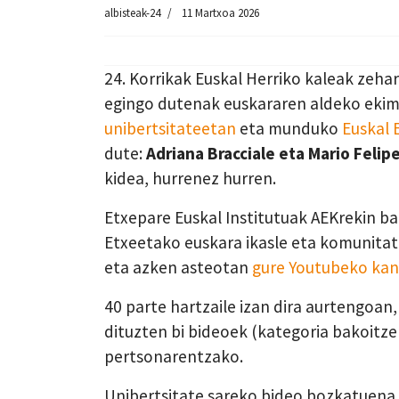
albisteak-24
11 Martxoa 2026
24. Korrikak Euskal Herriko kaleak zeha
egingo dutenak euskararen aldeko ekim
unibertsitateetan
eta munduko
Euskal 
dute:
Adriana Bracciale eta Mario Felip
kidea, hurrenez hurren.
Etxepare Euskal Institutuak AEKrekin ba
Etxeetako euskara ikasle eta komunitat
eta azken asteotan
gure Youtubeko ka
40 parte hartzaile izan dira aurtengoan
dituzten bi bideoek (kategoria bakoitze
pertsonarentzako.
Unibertsitate sareko bideo bozkatuena