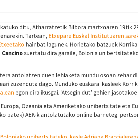
rkatuko ditu, Atharratzetik Bilbora martxoaren 19tik 2
enarekin. Tartean,
Etxepare Euskal Institutuaren sare
Etxeetako
hainbat lagunek. Horietako batzuek Korrika
e Cancino
suertatu dira garaile, Bolonia unibertsitatek
tera antolatzen duen lehiaketa mundu osoan zehar dit
eari zuzenduta dago. Munduko euskara ikasleek Korrik
nalean
egon dira ikusgai. ‘Atsegin dut’ gehien jasotakoe
, Europa, Ozeania eta Ameriketako unibertsitate eta Eu
ko batek) AEK-k antolatutako online barnetegi pertson
Boloniako unibertsitateko ikasle Adriana Braccialeren