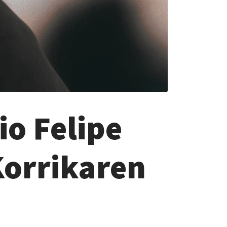
io Felipe
Korrikaren