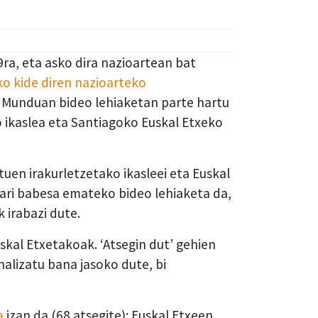
9ra, eta asko dira nazioartean bat
ko kide diren nazioarteko
 Munduan bideo lehiaketan parte hartu
o ikaslea eta Santiagoko Euskal Etxeko
uen irakurletzetako ikasleei eta Euskal
ari babesa emateko bideo lehiaketa da,
k irabazi dute.
skal Etxetakoak. ‘Atsegin dut’ gehien
alizatu bana jasoko dute, bi
a
izan da (68 atsegite); Euskal Etxeen