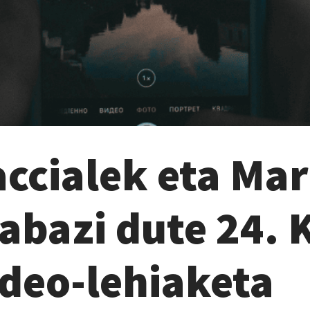
ccialek eta Mar
abazi dute 24. 
ideo-lehiaketa