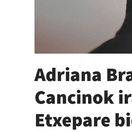
Adriana Bra
Cancinok ir
Etxepare b