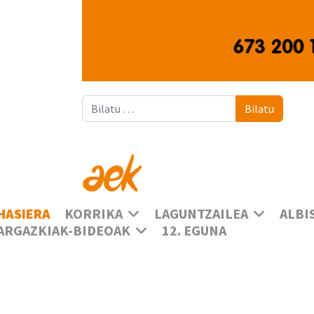
Bilatu
Bilatu
HASIERA
KORRIKA
LAGUNTZAILEA
ALBI
ARGAZKIAK-BIDEOAK
12. EGUNA