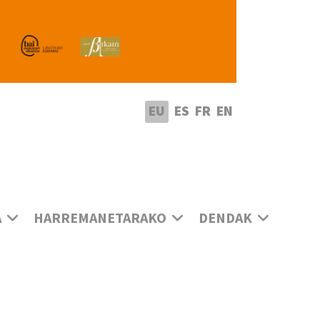
utatu hizkuntza
EU
ES
FR
EN
A
HARREMANETARAKO
DENDAK