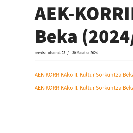
AEK-KORRIK
Beka (2024
prentsa-oharrak-23
30 Maiatza 2024
AEK-KORRIKAko II. Kultur Sorkuntza Bek
AEK-KORRIKAko II. Kultur Sorkuntza Bek