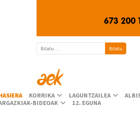
Bilatu
Bilatu
HASIERA
KORRIKA
LAGUNTZAILEA
ALBI
ARGAZKIAK-BIDEOAK
12. EGUNA