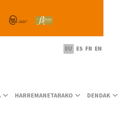
utatu hizkuntza
EU
ES
FR
EN
A
HARREMANETARAKO
DENDAK