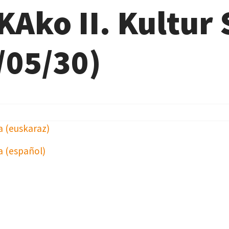
Ako II. Kultur
/05/30)
a (euskaraz)
a (español)