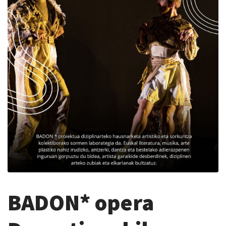
BADON* opera