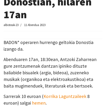
Donostian, hilaren
17an
albisteak-23
11 Abendua 2023
BADON* operaren hurrengo geltokia Donostia
izango da.
Abenduaren 17an, 18:30ean, Antzoki Zaharrean
gure zentzumenak dantzan ipiniko dituzte
baliabide bisualek (argia, bideoa), zuzeneko
musikak (organikoa eta elektroakustikoa) eta
baita mugimenduek, literaturak eta bertsoek.
Sarrerak 10 euroan (
Korrika Laguntzaileek
8
euroan) salgai
hemen
.