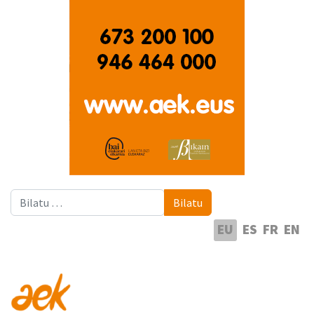
Bilatu
Bilatu
Hautatu hizkuntza
EU
ES
FR
EN