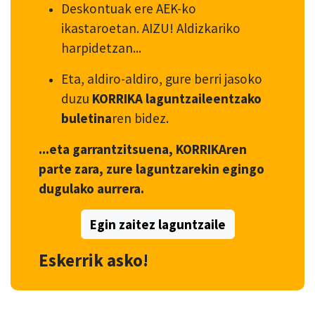
Deskontuak ere AEK-ko
ikastaroetan. AIZU! Aldizkariko
harpidetzan...
Eta, aldiro-aldiro, gure berri jasoko
duzu
KORRIKA laguntzaileentzako
buletina
ren bidez.
...eta garrantzitsuena, KORRIKAren
parte zara, zure laguntzarekin egingo
dugulako aurrera.
Egin zaitez laguntzaile
Eskerrik asko!