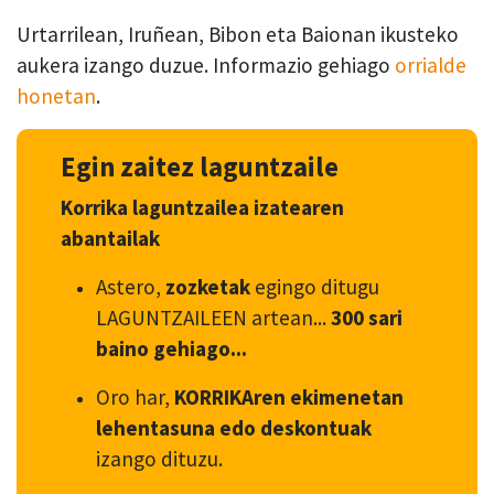
Urtarrilean, Iruñean, Bibon eta Baionan ikusteko
aukera izango duzue. Informazio gehiago
orrialde
honetan
.
Egin zaitez laguntzaile
Korrika laguntzailea izatearen
abantailak
Astero,
zozketak
egingo ditugu
LAGUNTZAILEEN artean...
300 sari
baino gehiago...
Oro har,
KORRIKAren ekimenetan
lehentasuna edo deskontuak
izango dituzu.