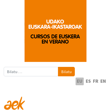
Bilatu
Bilatu
Hautatu hizkuntza
EU
ES
FR
EN