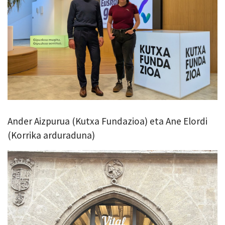
Ander Aizpurua (Kutxa Fundazioa) eta Ane Elordi
(Korrika arduraduna)