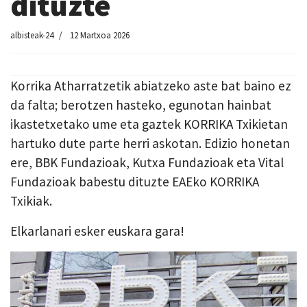
dituzte
albisteak-24
12 Martxoa 2026
Korrika Atharratzetik abiatzeko aste bat baino ez
da falta; berotzen hasteko, egunotan hainbat
ikastetxetako ume eta gaztek KORRIKA Txikietan
hartuko dute parte herri askotan. Edizio honetan
ere, BBK Fundazioak, Kutxa Fundazioak eta Vital
Fundazioak babestu dituzte EAEko KORRIKA
Txikiak.
Elkarlanari esker euskara gara!