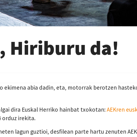
, Hiriburu da!
ko ekimena abia
dadin
, eta, motorrak berotzen
hastek
lgai dira Euskal Herriko hainbat txokotan:
AEKren eus
 orduz irekita.
neten lagun guzti
o
i, desfilean parte hartu zenuten
AE