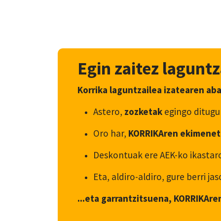
Egin zaitez laguntz
Korrika laguntzailea izatearen ab
Astero,
zozketak
egingo ditugu
Oro har,
KORRIKAren ekimenet
Deskontuak ere AEK-ko ikastaro
Eta, aldiro-aldiro, gure berri j
...eta garrantzitsuena, KORRIKAre