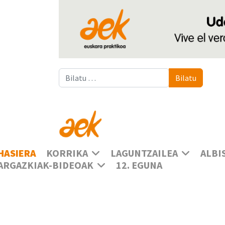
Bilatu
Bilatu
HASIERA
KORRIKA
LAGUNTZAILEA
ALBI
ARGAZKIAK-BIDEOAK
12. EGUNA