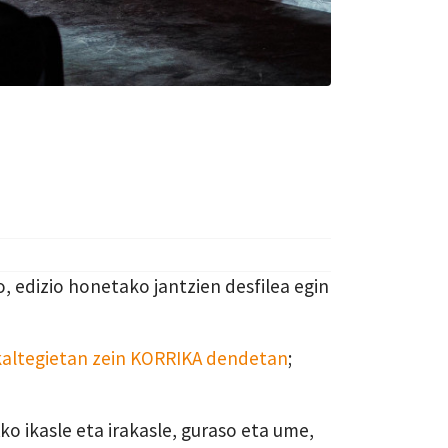
o
, edizio honetako jantzien desfilea egin
kaltegietan
zein
KORRIKA dendetan
;
Kko
ikasle
eta irakasle
, guraso
eta ume
,