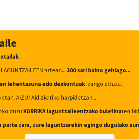
aile
antailak
 LAGUNTZAILEEN artean...
300 sari baino gehiago...
an lehentasuna edo deskontuak
izango dituzu.
etan. AIZU! Aldizkariko harpidetzan...
asoko duzu
KORRIKA laguntzaileentzako buletina
ren bi
n parte zara, zure laguntzarekin egingo dugulako aur