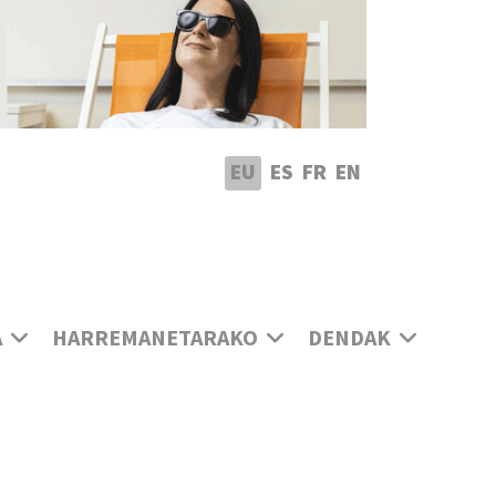
utatu hizkuntza
EU
ES
FR
EN
A
HARREMANETARAKO
DENDAK