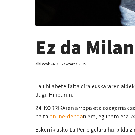
Ez da Milan
albisteak-24
27 Azaroa 2025
Lau hilabete
falta dira euskararen alde
dugu
Hiriburun
.
2
4
. KORRIKAren arropa eta osagarriak sa
b
aita
o
nline-denda
n ere,
egunero eta 24
Eskerrik asko
La Perle gelara
hurbildu zi