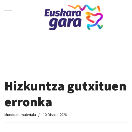
Hizkuntza gutxituen
erronka
Munduan-materiala
10 Otsaila 2026