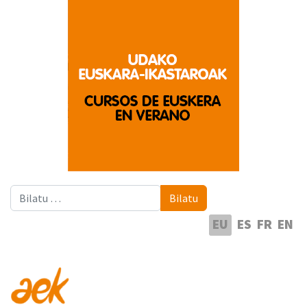
Bilatu
Bilatu
Hautatu hizkuntza
EU
ES
FR
EN