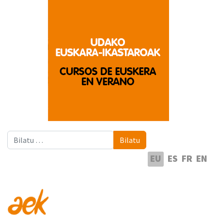
Bilatu
Bilatu
Hautatu hizkuntza
EU
ES
FR
EN