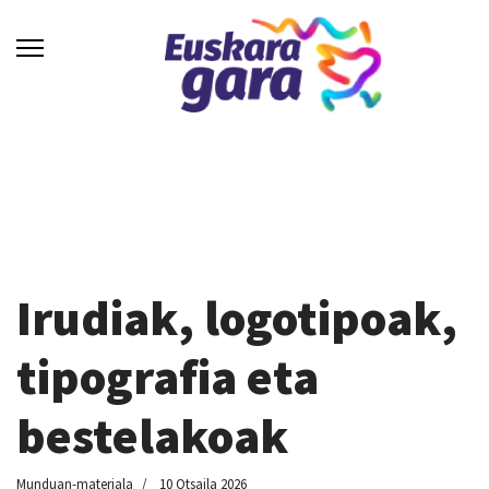
Irudiak, logotipoak,
tipografia eta
bestelakoak
Munduan-materiala
10 Otsaila 2026