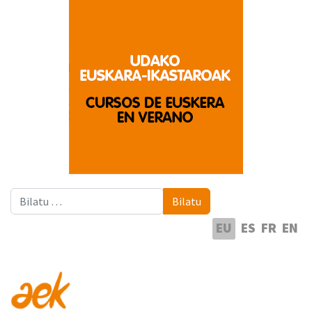
Bilatu
Bilatu
Hautatu hizkuntza
EU
ES
FR
EN