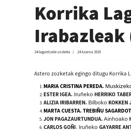
Korrika Lag
Irabazleak
24-laguntzaile-zozketa
24 Azaroa 2025
Astero zozketak egingo ditugu Korrika 
MARIA CRISTINA PEREDA.
Muskizek
ESTER IGEA.
HERRIKO TABE
Iruñeko
ALIZIA IRIBARREN.
KOKKEN 
Bilboko
MARTA CUESTA. TREBIÑU SAGARDOT
JON PAGAZAURTUNDUA.
Ainhoako
CARLOS GOÑI
GAYARRE AN
. Iruñeko