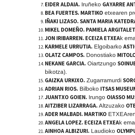
EIDER ALDAIA.
GAYARRE AN
Iruñeko
BEA FUERTES. MARTIKO
etxearen pr
IÑAKI LIZASO. SANTA MARIA KATEDR
MIKEL DOMEÑO. PAMIELA ARGITALE
JON IRIBARREN. ECEIZA ETXEA
k ema
KARMELE URRUTIA.
AST
Elgoibarko
OLATZ CAMPOS.
MITOL
Donostiako
NEKANE GARCIA.
SOINU
Oiartzungo
bikotza).
GAIZKA URKIXO.
SOR
Zugarramurdi
ADRIAN RIOS.
ITSAS MUSEU
Bilboko
JUANTXO GOIEN.
OIASSO MU
Irungo
AITZIBER LIZARRAGA.
OT
Altzuzako
ADER MALBADI. MARTIKO
ETXEAren 
ANGELA LOPEZ. ECEIZA ETXEA
k ema
AINHOA ALBIZURI.
OLYMPU
Laudioko