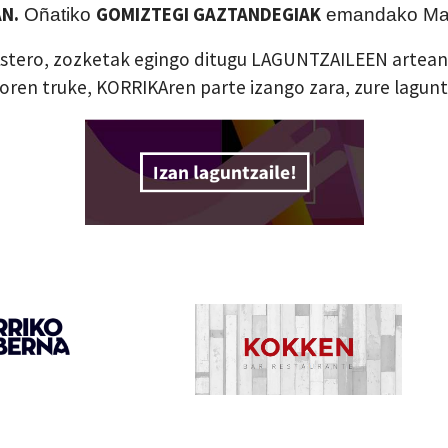
AN.
GOMIZTEGI GAZTANDEGIAK
Oñatiko
emandako Mais
Astero, zozketak egingo ditugu LAGUNTZAILEEN artean 
uroren truke, KORRIKAren parte izango zara, zure lagun