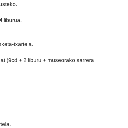
usteko.
A
liburua.
eta-txartela.
at (9cd + 2 liburu + museorako sarrera
tela.