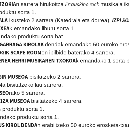
TZOKIA
Errauskine rock
n sarrera hirukoitza
musikala ik
oduktu sorta 1.
ALA
IZPI SO
ikusteko 2 sarrera (Katedrala eta dorrea),
TXEA
k emandako liburu sorta 1.
ndako produktu sorta bat.
IGARRAGA KIROLAK
dendak emandako 50 euroko erosk
OGIK SCAPE ROOM
en ibilbide baterako 4 sarrera.
ENEA HERRI MUSIKAREN TXOKOA
k emandako 1 sorta b
GIN MUSEOA
bisitatzeko 2 sarrera.
M
a bisitatzeko lau sarrera.
SEO
rako 5 sarrera.
EIZA MUSEOA
bisitatzeko 4 sarrera.
produktu sorta 1.
ndako produktu sorta 1.
S KIROL DENDA
n erabiltzeko 50 euroko erosketa-txar