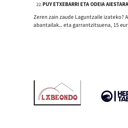
PUY ETXEBARRI ETA ODEIA AIESTAR
Zeren zain zaude Laguntzaile izateko? 
abantailak... eta garrantzitsuena, 15 e