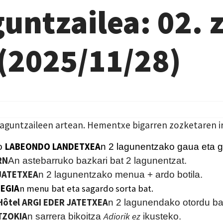
untzailea: 02. 
 (2025/11/28)
Laguntzaileen artean. Hementxe bigarren zozketaren 
LABEONDO LANDETXEA
o
n
2
lagunentzako gaua eta g
RN
An astebarruko bazkari bat 2 lagunentzat.
JATETXEA
n 2 lagunentzako menua + ardo botila.
EGIA
n
m
enu bat eta sagardo
sorta
bat.
Hôtel ARGI EDER JATETXEA
n 2 lagunendako otordu ba
TZOKIA
Adiorik ez
n sarrera bikoitza
ikusteko.