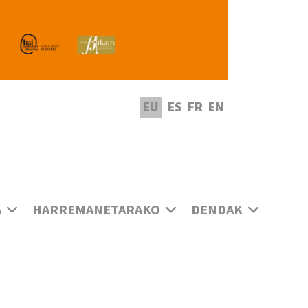
utatu hizkuntza
EU
ES
FR
EN
A
HARREMANETARAKO
DENDAK