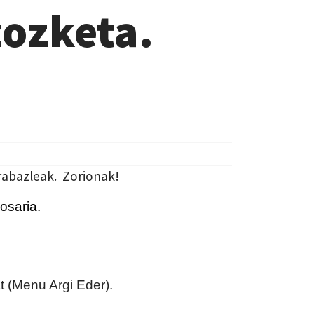
zozketa.
irabazleak. Zorionak!
osaria
.
t (Menu Argi Eder).