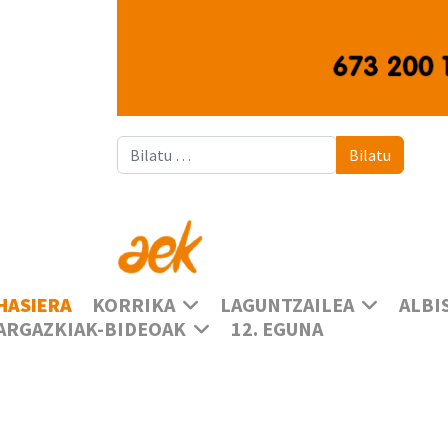
Bilatu
Bilatu
HASIERA
KORRIKA
LAGUNTZAILEA
ALBI
ARGAZKIAK-BIDEOAK
12. EGUNA