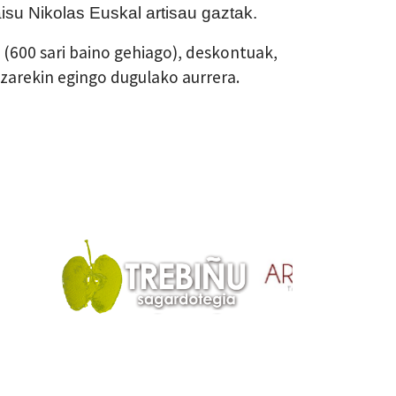
u Nikolas Euskal artisau gaztak.
(600 sari baino gehiago), deskontuak,
tzarekin egingo dugulako aurrera.