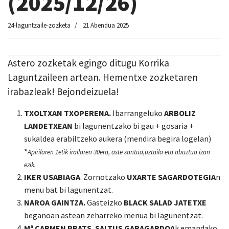
(2025/12/26)
24-laguntzaile-zozketa
21 Abendua 2025
Astero zozketak egingo ditugu Korrika
Laguntzaileen artean. Hementxe zozketaren
irabazleak! Bejondeizuela!
TXOLTXAN TXOPERENA.
Ibarrangeluko
ARBOLIZ
LANDETXEAN
bi lagunentzako bi gau + gosaria +
sukaldea erabiltzeko aukera (mendira begira logelan)
*
Apirilaren 1etik irailaren 30era, aste santua,uztaila eta abuztua izan
ezik.
IKER USABIAGA
. Zornotzako
UXARTE SAGARDOTEGI
A
n
menu bat bi lagunentzat.
NAROA GAINTZA.
Gasteizko
BLACK SALAD JATETXE
beganoan
astean zeharreko menua bi lagunentzat.
Mª CARMEN PRATS. SALTUS GARAGARDOA
k emandako