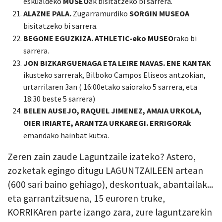
eskualdeko
MUSEO
ak bisitatzeko bi sarrera.
ALAZNE PALA.
Zugarramurdiko
SORGIN MUSEOA
bisitatzeko bi sarrera.
BEGONE EGUZKIZA. ATHLETIC-eko MUSEO
rako
bi
sarrera.
JON BIZKARGUENAGA ETA LEIRE NAVAS.
ENE KANTAK
ikusteko sarrerak, Bilboko Campos Eliseos antzokian,
urtarrilaren 3an ( 16:00etako saiorako 5 sarrera, eta
18:30 beste 5 sarrera)
BELEN AUSEJO, RAQUEL JIMENEZ, AMAIA URKOLA,
OIER IRIARTE, ARANTZA URKAREGI. ERRIGORA
k
emandako hainbat kutxa.
Zeren zain zaude Laguntzaile izateko? Astero,
zozketak egingo ditugu LAGUNTZAILEEN artean
(600 sari baino gehiago), deskontuak, abantailak...
eta garrantzitsuena, 15 euroren truke,
KORRIKAren parte izango zara, zure laguntzarekin