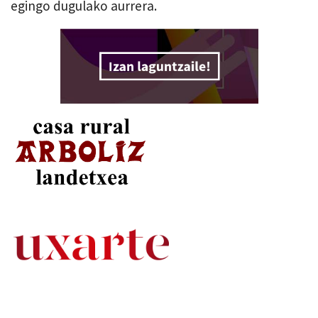
egingo dugulako aurrera.