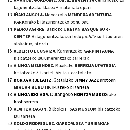
AMAGOIA GORDOBIL. JAI ALAI EVENTSek
emandako
10
lagunentzako klasea + materiala opari.
IÑAKI ANSOLA.
Mendexako
MENDEXA ABENTURA
PARK
erako bi lagunentzako bonu bat.
PEDRO AGIRRE
. Bakioko
URETAN BASQUE SURF
CENTER
Bi lagunentzako surf edo
paddle
surf taularen
alokairua, bi ordu.
ALBERTO EGUSKIZA.
Karrantzako
KARPIN FAUNA
bisitatzeko lau umerentzako sarrerak.
AINHOA MELENDEZ.
Muxikako
BERROJA UPATEGIA
bistatzeko 5 txartel, bisita + dastaketa.
BORJA ARBELAITZ.
Gasteizko
JI
MMY JAZZ
aretoa
n
MIRUA + BURUTIK
ikus
t
eko bi
sarrera.
AINHOA IDOIAGA
.
HONTZA
MUSEO
rako
Durangoko
bost
sarrera.
ALAITZ ARAGON.
Bilboko
ITSAS MUSEUM
bisitatzeko
lau sarrera.
KOLDO RODRIGUEZ. OARSOALDEA TURISMOA
k