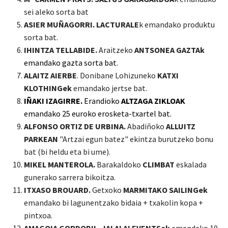
sei aleko sorta bat
ASIER MUÑAGORRI. LACTURALE
k emandako produktu
sorta bat.
IHINTZA TELLABIDE.
Araitzeko
A
NTSONEA GAZTAk
emandako gazta sorta bat.
ALAITZ AIERBE
. Donibane Lohizuneko
KATXI
KLOTHING
ek
emandako jertse bat.
IÑAKI IZAGIRRE.
Erandioko
ALTZAGA ZIKLOAK
emandako 25 euroko erosketa-txartel
bat.
ALFONSO ORTIZ DE URBINA.
Abadiñoko
ALLUITZ
PARKEAN
"Artzai egun batez" ekintza burutzeko bonu
bat (bi heldu eta bi ume).
MIKEL MANTEROLA.
Barakaldoko
CLIMBAT
eskalada
gunerako sarrera bikoitza.
ITXASO BROUARD.
Getxoko
MARMITAKO SAILINGek
emandako bi lagunentzako bidaia + txakolin kopa +
pintxoa.