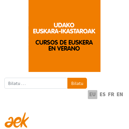
Bilatu
Bilatu
Hautatu hizkuntza
EU
ES
FR
EN