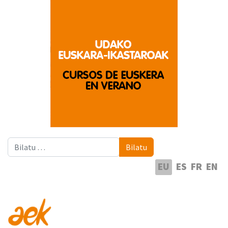
Bilatu
Bilatu
Hautatu hizkuntza
EU
ES
FR
EN