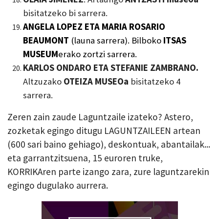
bisitatzeko bi sarrera.
ANGELA LOPEZ ETA MARIA ROSARIO
BEAUMONT
(launa sarrera). Bilboko
ITSAS
MUSEUM
erako
zortzi
sarrera.
KARLOS ONDARO ETA STEFANIE ZAMBRANO.
Altzuzako
O
TEIZA
MUSEO
a
bisitatzeko 4
sarrera.
Zeren zain zaude Laguntzaile izateko? Astero,
zozketak egingo ditugu LAGUNTZAILEEN artean
(600 sari baino gehiago), deskontuak, abantailak...
eta garrantzitsuena, 15 euroren truke,
KORRIKAren parte izango zara, zure laguntzarekin
egingo dugulako aurrera.