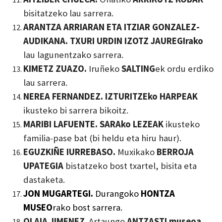
bisitatzeko lau sarrera.
ARANTZA ARRIARAN ETA ITZIAR GONZALEZ-
AUDIKANA. TXURI URDIN IZOTZ JAUREGIrako
lau lagunentzako sarrera.
KIMETZ ZUAZO.
Iruñeko
SALTING
ek ordu erdiko
lau sarrera.
NEREA FERNANDEZ. IZTURITZEko HARPEAK
ikusteko bi sarrera bikoitz.
MARIBI LAFUENTE. SARAko LEZEAK
ikusteko
familia-pase bat (bi heldu eta hiru haur).
EGUZKIÑE IURREBASO.
Muxikako
BERROJA
UPATEGIA
bistatzeko bost txartel, bisita eta
dastaketa.
JON MUGARTEGI.
Durangoko
HONTZA
MUSEO
rako
bost
sarrera.
OLAIA JIMENEZ
. Artaungo
ANTZASTI museoa