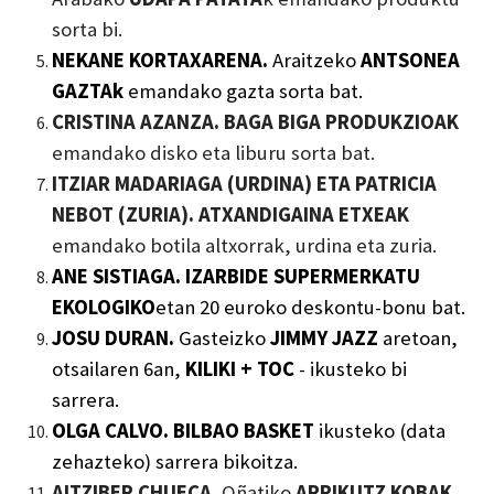
sorta bi.
NEKANE KORTAXARENA.
Araitzeko
A
NTSONEA
GAZTAk
emandako gazta sorta bat.
CRISTINA AZANZA. BAGA BIGA PRODUKZIOAK
emandako disko eta liburu sorta bat.
ITZIAR MADARIAGA (URDINA) ETA PATRICIA
NEBOT (ZURIA). ATXANDIGAINA ETXEAK
emandako botila altxorrak, urdina eta zuria.
ANE SISTIAGA. IZARBIDE SUPERMERKATU
EKOLOGIKO
etan 20 euroko deskontu-bonu
bat.
JOSU DURAN.
Gasteizko
JI
MMY JAZZ
aretoa
n,
o
tsaila
ren
6an,
KILIKI + TOC
-
ikus
t
eko bi
sarrera.
OLGA CALVO. BILBAO BASKET
ikusteko (
data
zehazteko
) sarrera bikoit
za.
AITZIBER CHUECA.
Oñatiko
ARRIKUTZ KOBAK