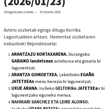
(2026/01/23)
24-laguntzaile-zozketa
19 Urtarrila 2026
Astero zozketak egingo ditugu Korrika
Laguntzaileen artean. Hementxe zozketaren
irabazleak! Bejondeizuela!
ARANTZAZU KORTAXARENA.
Durangoko
GARAIKO landetxean
asteburua eta gosaria
bi
lagunentzat.
ARANTZA GOIKOETXEA.
Lekeitioko
EGAÑA
JATETXEA
n
menu berezia
b
i
lagunentzat.
UXUE ARANA.
Iruñeko
GELTOKI
ko
JATETXEa
n
bi
lagunentzako
eguneko menua.
NAHIKARI SANCHEZ ETA LEIRE ALONSO.
Arabako
UDAPA PATATA
k emandako produktu