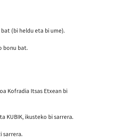
at (bi heldu eta bi ume).
o bonu bat.
oa Kofradia Itsas Etxean bi
a KUBIK, ikusteko bi sarrera.
i sarrera.