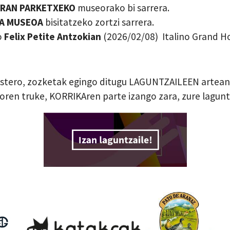
ARAN PARKETXEKO
museorako bi sarrera.
ZA MUSEOA
bisitatzeko zortzi sarrera.
o
Felix Petite Antzokian
(2026/02/08) Italino Grand Ho
Astero, zozketak egingo ditugu LAGUNTZAILEEN artean 
uroren truke, KORRIKAren parte izango zara, zure lagun