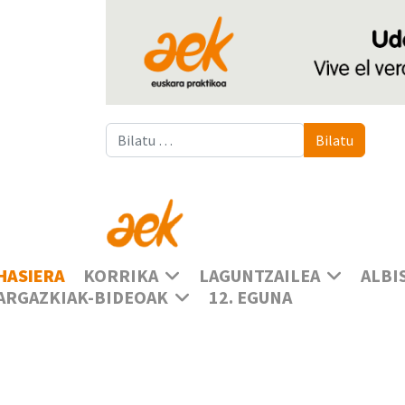
Bilatu
Bilatu
HASIERA
KORRIKA
LAGUNTZAILEA
ALBI
ARGAZKIAK-BIDEOAK
12. EGUNA