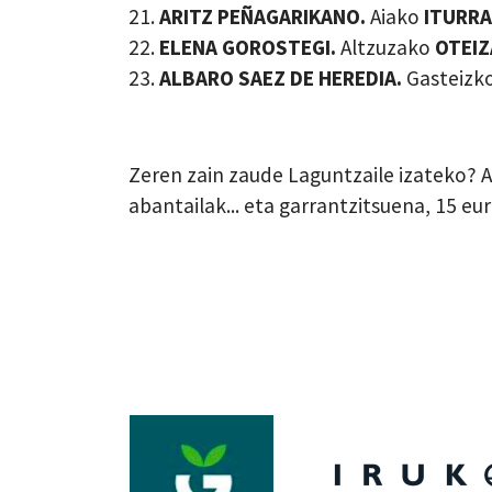
21.
ARITZ PEÑAGARIKANO.
Aiako
ITURR
22.
ELENA GOROSTEGI.
Altzuzako
OTEI
23.
ALBARO SAEZ DE HEREDIA.
Gasteizk
Zeren zain zaude Laguntzaile izateko? 
abantailak... eta garrantzitsuena, 15 e