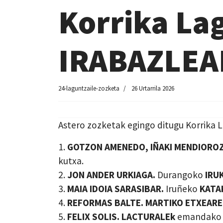
Korrika Lag
IRABAZLEAK
24-laguntzaile-zozketa
26 Urtarrila 2026
Astero zozketak egingo ditugu Korrika 
1.
GOTZON AMENEDO, IÑAKI MENDIOROZ,
kutxa.
2.
JON ANDER URKIAGA.
Durangoko
IRU
3.
MAIA IDOIA SARASIBAR.
Iruñeko
KATA
4.
REFORMAS BALTE.
MARTIKO ETXEAR
5.
FELIX SOLIS.
LACTURALEk
emandako p