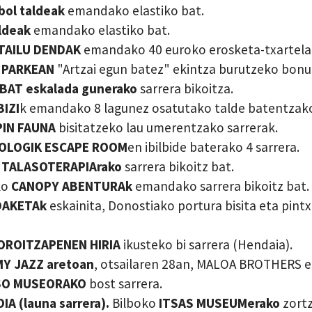
ol taldeak
emandako elastiko bat.
ldeak
emandako elastiko bat.
TAILU DENDAK
emandako 40 euroko erosketa-txartela
 PARKEAN
"Artzai egun batez" ekintza burutzeko bonu b
BAT eskalada gunerako
sarrera bikoitza.
IZI
k emandako 8 lagunez osatutako talde batentzak
IN FAUNA
bisitatzeko lau umerentzako sarrerak.
OLOGIK ESCAPE ROOM
en ibilbide baterako 4 sarrera.
 TALASOTERAPIArako
sarrera bikoitz bat.
ko
CANOPY ABENTURAk
emandako sarrera bikoitz bat.
DAKETAk
eskainita, Donostiako portura bisita eta pintx
OROITZAPENEN HIRIA
ikusteko bi sarrera (Hendaia).
MY JAZZ aretoan
, otsailaren 28an, MALOA BROTHERS et
SO MUSEORAKO
bost sarrera.
A (launa sarrera).
Bilboko
ITSAS MUSEUMerako
zortz