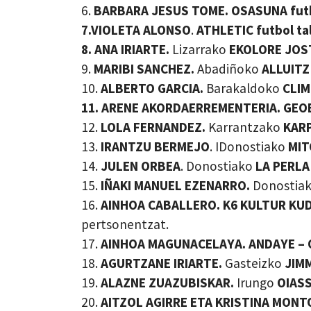
6.
BARBARA JESUS TOME.
OSASUNA futb
7.VIOLETA ALONSO
.
ATHLETIC futbol ta
8. ANA IRIARTE.
Lizarrako
EKOLORE JOS
9.
MARIBI SANCHEZ.
Abadiñoko
ALLUITZ
10.
ALBERTO GARCIA.
Barakaldoko
CLIM
11. ARENE AKORDAERREMENTERIA. GEOB
12.
LOLA FERNANDEZ.
Karrantzako
KARP
13.
IRANTZU BERMEJO
. IDonostiako
MIT
14.
JULEN ORBEA
. Donostiako
LA PERLA
15.
IÑAKI MANUEL EZENARRO.
Donostia
16.
AINHOA CABALLERO.
K6 KULTUR KU
pertsonentzat.
17.
AINHOA MAGUNACELAYA. ANDAYE – 
18.
AGURTZANE IRIARTE.
Gasteizko
JIM
19.
ALAZNE ZUAZUBISKAR.
Irungo
OIAS
20.
AITZOL AGIRRE ETA KRISTINA MONTOI