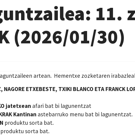
untzailea: 11. 
 (2026/01/30)
Laguntzaileen artean. Hementxe zozketaren irabazlea
 NAGORE ETXEBESTE, TXIKI BLANCO ETA FRANCK LO
KO jatetxean
afari bat bi lagunentzat
KRAK Kantinan
astebarruko menu bat bi lagunentzat.
EN
produktu sorta bat.
roduktu sorta bat.