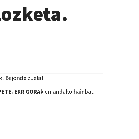
zozketa.
k! Bejondeizuela!
PETE. ERRIGORA
k emandako hainbat