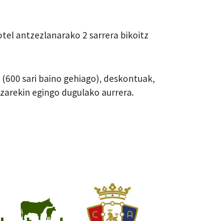
tel antzezlanarako 2 sarrera bikoitz
(600 sari baino gehiago), deskontuak,
tzarekin egingo dugulako aurrera.