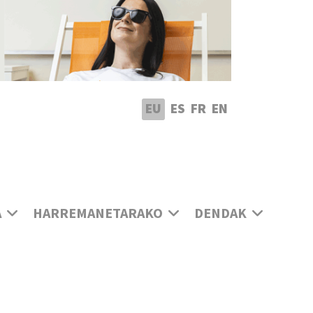
utatu hizkuntza
EU
ES
FR
EN
A
HARREMANETARAKO
DENDAK