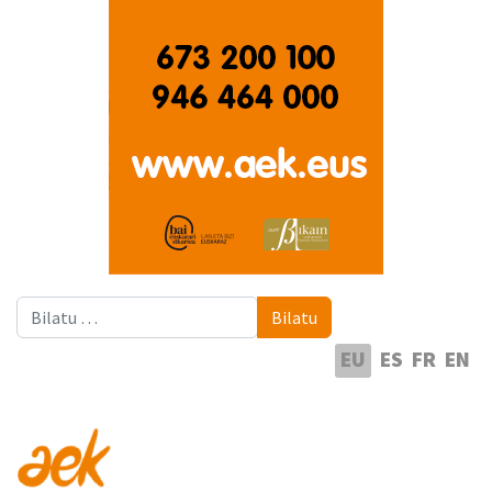
Bilatu
Bilatu
Hautatu hizkuntza
EU
ES
FR
EN