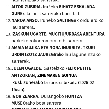
AITOR ZUBIRIA.
Iruñeko
BIHATZ ESKALADA
GUNE
rako bost sarrerako bonu bat.
NAROA ANSO.
SALTING
Iruñeko
ek ordu erdiko
lau sarrera.
IZASKUN UGARTE. MUGITU/URBASA ABENTURA
parkeko rokodromorako bi sarrera.
AMAIA MUJIKA ETA NORA INURRITA. TXURI
URDIN IZOTZ JAUREGI
rako
lau lagunentzako
sarrerak.
Gasteizko
JULEN UGALDE.
FELIX PETITE
ANTZOKIAN,
ZINEMAREN SOINUA
bi sarrera bikoitz (2026-02-
ikuskizunerako
1
5ean)
.
IGOR ZEARRA.
HONTZA
Durangoko
MUSEO
rako bost sarrera.