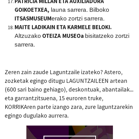
PATRICIA MILLAN ETA AUXILIADORA
GOIKOETXEA,
launa sarrera. Bilboko
ITSASMUSEUM
erako zortzi sarrera.
MAITE LADIKAIN ETA KARMELE BELOKI.
O
TEIZA
MUSEO
a
Altzuzako
bisitatzeko zortzi
sarrera.
Zeren zain zaude Laguntzaile izateko? Astero,
zozketak egingo ditugu LAGUNTZAILEEN artean
(600 sari baino gehiago), deskontuak, abantailak...
eta garrantzitsuena, 15 euroren truke,
KORRIKAren parte izango zara, zure laguntzarekin
egingo dugulako aurrera.