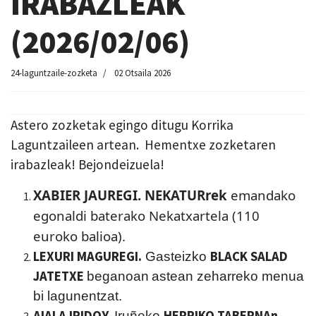
IRABAZLEAK
(2026/02/06)
24-laguntzaile-zozketa
02 Otsaila 2026
Astero zozketak egingo ditugu Korrika
Laguntzaileen artean. Hementxe zozketaren
irabazleak! Bejondeizuela!
XABIER JAUREGI. NEKATURrek
emandako
egonaldi baterako
N
ekatxartela
(110
euroko b
a
lioa).
LEXURI MAGUREGI.
BLACK SALAD
Gasteizko
JATETXE
beganoan
astean zeharreko menua
bi lagunentzat.
AIALA IRIDOY.
HERRIKO TABERNAn
Iruñeko