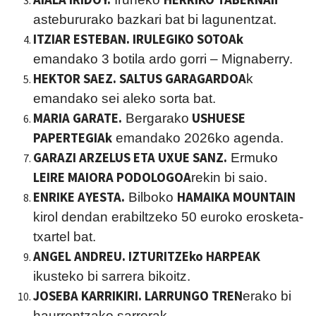
astebururako bazkari bat bi lagunentzat.
ITZIAR ESTEBAN. IRULEGIKO SOTOAk
emandako 3 botila ardo gorri – Mignaberry.
HEKTOR SAEZ. SALTUS GARAGARDOA
k
emandako sei aleko sorta bat.
MARIA GARATE.
USHUESE
Bergarako
PAPERTEGIAk
emandako 2026ko agenda.
GARAZI ARZELUS ETA UXUE SANZ.
Ermuko
LEIRE MAIORA PODOLOGOA
rekin bi saio.
ENRIKE AYESTA.
HAMAIKA MOUNTAIN
Bilboko
kirol dendan erabiltzeko 50 euroko erosketa-
txartel bat.
ANGEL ANDREU. IZTURITZEko HARPEAK
ikusteko bi sarrera bikoitz.
JOSEBA KARRIKIRI. LARRUNGO TREN
erako bi
haurrentzako sarrerak.