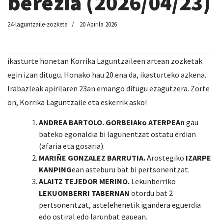
berezia (2026/04/23)
24-laguntzaile-zozketa
20 Apirila 2026
ikasturte honetan Korrika Laguntzaileen artean zozketak
egin izan ditugu. Honako hau 20.ena da, ikasturteko azkena.
Irabazleak apirilaren 23an emango ditugu ezagutzera. Zorte
on, Korrika Laguntzaile eta eskerrik asko!
ANDREA BARTOLO. GORBEIAko ATERPEAn
gau
bateko egonaldia bi lagunentzat ostatu erdian
(afaria eta gosaria).
MARIÑE GONZALEZ BARRUTIA.
Arostegiko
IZARPE
KANPING
ean asteburu bat bi pertsonentzat.
ALAITZ TEJEDOR MERINO.
Lekunberriko
LEKUONBERRI TABERNAN
otordu bat 2
pertsonentzat, astelehenetik igandera eguerdia
edo ostiral edo larunbat gauean.