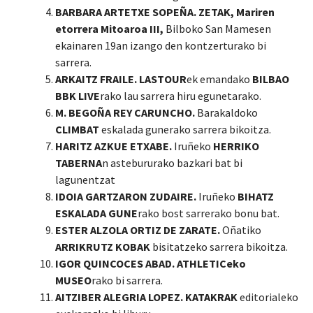
BARBARA ARTETXE SOPEÑA. ZETAK, Mariren
etorrera Mitoaroa III,
Bilboko San Mamesen
ekainaren 19an izango den kontzerturako bi
sarrera.
ARKAITZ FRAILE. LASTOUR
ek emandako
BILBAO
BBK LIVE
rako lau sarrera hiru egunetarako.
M. BEGOÑA REY CARUNCHO.
Barakaldoko
CLIMBAT
eskalada gunerako sarrera bikoitza.
HARITZ AZKUE ETXABE.
Iruñeko
HERRIKO
TABERNA
n astebururako bazkari bat bi
lagunentzat
IDOIA GARTZARON ZUDAIRE.
Iruñeko
BIHATZ
ESKALADA GUNE
rako bost sarrerako bonu bat.
ESTER ALZOLA ORTIZ DE ZARATE.
Oñatiko
ARRIKRUTZ KOBAK
bisitatzeko sarrera bikoitza.
IGOR QUINCOCES ABAD. ATHLETICeko
MUSEO
rako bi sarrera.
AITZIBER ALEGRIA LOPEZ. KATAKRAK
editorialeko