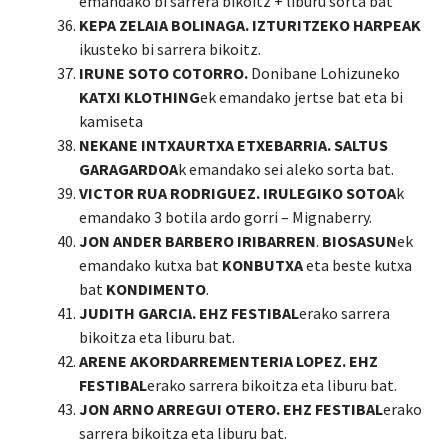
emandako bi sarrera bikoitz + liburu sorta bat
KEPA ZELAIA BOLINAGA. IZTURITZEKO HARPEAK
ikusteko bi sarrera bikoitz.
IRUNE SOTO COTORRO.
Donibane Lohizuneko
KATXI KLOTHING
ek emandako jertse bat eta bi
kamiseta
NEKANE INTXAURTXA ETXEBARRIA.
SALTUS
GARAGARDOA
k emandako sei aleko sorta bat.
VICTOR RUA RODRIGUEZ. IRULEGIKO SOTOA
k
emandako 3 botila ardo gorri – Mignaberry.
JON ANDER BARBERO IRIBARREN
.
BIOSASUN
ek
emandako kutxa bat
KONBUTXA
eta beste kutxa
bat
KONDIMENTO
.
JUDITH GARCIA. EHZ FESTIBAL
erako sarrera
bikoitza eta liburu bat.
ARENE AKORDARREMENTERIA LOPEZ. EHZ
FESTIBAL
erako sarrera bikoitza eta liburu bat.
JON ARNO ARREGUI OTERO. EHZ FESTIBAL
erako
sarrera bikoitza eta liburu bat.