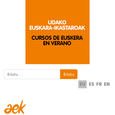
Bilatu
Bilatu
Hautatu hizkuntza
EU
ES
FR
EN