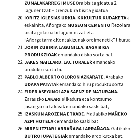
ZUMALAKARREGI MUSEO
ra bisita gidatua 2
lagunentzat + trenzubira bisita gidatua
IORITZ IGLESIAS URKIA. K6 KULTUR KUDAKETA
k
eskainita, Añorgako
MUSEUM CEMENTO
Rezolara
bisita gidatua bi lagunentzat eta
“Añorgatarrak.Kontakizunak oroimenetik” liburua.
JOKIN ZUBIRIA LAGUNILLA. BAGA BIGA
PRODUKZIOAK
emandako disko sorta bat.
JAKES MAILLARD. LACTURALEk
emandako
produktu sorta bi.
PABLO ALBERTO OLORON AZKARATE.
Arabako
UDAPA PATATA
k emandako hiru produktu sorta.
EIDER ASEGINOLAZA SAENZ DE MATURANA.
Zarauzko
LAKARI
elikadura eta kontsumo
jasangarria taldeak emandako saski bat,
IZASKUN AROZENA ETXABE.
Mallabiko
MAÑEKO
AZPI HOTELA
k emandako saski bat.
MIREN ITZIAR LARRAÑAGA LARRAÑAGA.
Gatikako
BUTROI UPATEGIAk
emandako ardo kutxa bat.