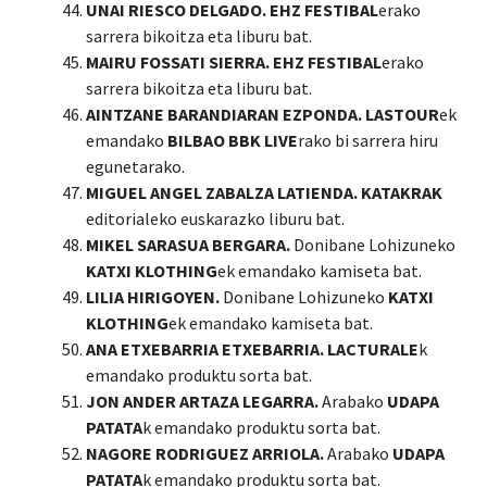
UNAI RIESCO DELGADO. EHZ FESTIBAL
erako
sarrera bikoitza eta liburu bat.
MAIRU FOSSATI SIERRA. EHZ FESTIBAL
erako
sarrera bikoitza eta liburu bat.
AINTZANE BARANDIARAN EZPONDA. LASTOUR
ek
emandako
BILBAO BBK LIVE
rako bi sarrera hiru
egunetarako.
MIGUEL ANGEL ZABALZA LATIENDA. KATAKRAK
editorialeko euskarazko liburu bat.
MIKEL SARASUA BERGARA.
Donibane Lohizuneko
KATXI KLOTHING
ek emandako kamiseta bat.
LILIA HIRIGOYEN.
Donibane Lohizuneko
KATXI
KLOTHING
ek emandako kamiseta bat.
ANA ETXEBARRIA ETXEBARRIA. LACTURALE
k
emandako produktu sorta bat.
JON ANDER ARTAZA LEGARRA.
Arabako
UDAPA
PATATA
k emandako produktu sorta bat.
NAGORE RODRIGUEZ ARRIOLA.
Arabako
UDAPA
PATATA
k emandako produktu sorta bat.