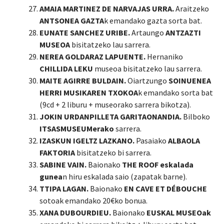
AMAIA MARTINEZ DE NARVAJAS URRA.
Araitzeko
ANTSONEA GAZTA
k emandako gazta sorta bat.
EUNATE SANCHEZ URIBE.
Artaungo
ANTZAZTI
MUSEOA
bisitatzeko lau sarrera.
NEREA GOLDARAZ LAPUENTE.
Hernaniko
CHILLIDA LEKU
museoa bisitatzeko lau sarrera.
MAITE AGIRRE BULDAIN.
Oiartzungo
SOINUENEA
HERRI MUSIKAREN TXOKOA
k emandako sorta bat
(9cd + 2 liburu + museorako sarrera bikotza).
JOKIN URDANPILLETA GARITAONANDIA.
Bilboko
ITSASMUSEUMerako
sarrera.
IZASKUN IGELTZ LAZKANO.
Pasaiako
ALBAOLA
FAKTORIA
bisitatzeko bi sarrera.
SABINE VAIN.
Baionako
THE ROOF eskalada
gunea
n hiru eskalada saio (zapatak barne).
TTIPA LAGAN.
Baionako
EN CAVE ET DÉBOUCHE
sotoak emandako 20€ko bonua.
XANA DUBOURDIEU.
Baionako
EUSKAL MUSEOak