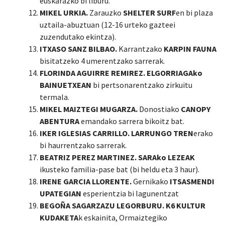
euskarazko bi liburu.
MIKEL URKIA.
Zarauzko
SHELTER SURF
en bi plaza
uztaila-abuztuan (12-16 urteko gazteei
zuzendutako ekintza).
ITXASO SANZ BILBAO.
Karrantzako
KARPIN FAUNA
bisitatzeko 4 umerentzako sarrerak.
FLORINDA AGUIRRE REMIREZ. ELGORRIAGAko
BAINUETXEAN
bi pertsonarentzako zirkuitu
termala.
MIKEL MAIZTEGI MUGARZA.
Donostiako
CANOPY
ABENTURA
emandako sarrera bikoitz bat.
IKER IGLESIAS CARRILLO. LARRUNGO TREN
erako
bi haurrentzako sarrerak.
BEATRIZ PEREZ MARTINEZ. SARAko LEZEAK
ikusteko familia-pase bat (bi heldu eta 3 haur).
IRENE GARCIA LLORENTE.
Gernikako
ITSASMENDI
UPATEGIAN
esperientzia bi lagunentzat
BEGOÑA SAGARZAZU LEGORBURU. K6 KULTUR
KUDAKETA
k eskainita, Ormaiztegiko