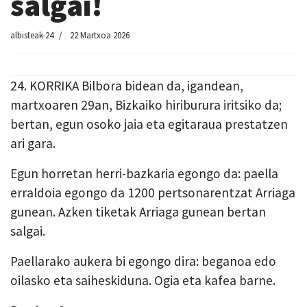
salgai!
albisteak-24
22 Martxoa 2026
24. KORRIKA Bilbora bidean da, igandean,
martxoaren 29an, Bizkaiko hiriburura iritsiko da;
bertan, egun osoko jaia eta egitaraua prestatzen
ari gara.
Egun horretan herri-bazkaria egongo da: paella
erraldoia egongo da 1200 pertsonarentzat Arriaga
gunean. Azken tiketak Arriaga gunean bertan
salgai.
Paellarako aukera bi egongo dira: beganoa edo
oilasko eta saiheskiduna. Ogia eta kafea barne.