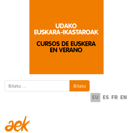
Bilatu
Bilatu
Hautatu hizkuntza
EU
ES
FR
EN