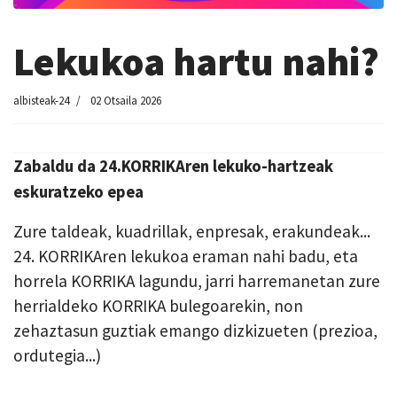
Lekukoa hartu nahi?
albisteak-24
02 Otsaila 2026
Zabaldu da 24.KORRIKAren lekuko-hartzeak
eskuratzeko epea
Zure taldeak, kuadrillak, enpresak, erakundeak...
24. KORRIKAren lekukoa eraman nahi badu, eta
horrela KORRIKA lagundu, jarri harremanetan zure
herrialdeko KORRIKA bulegoarekin, non
zehaztasun guztiak emango dizkizueten (prezioa,
ordutegia...)