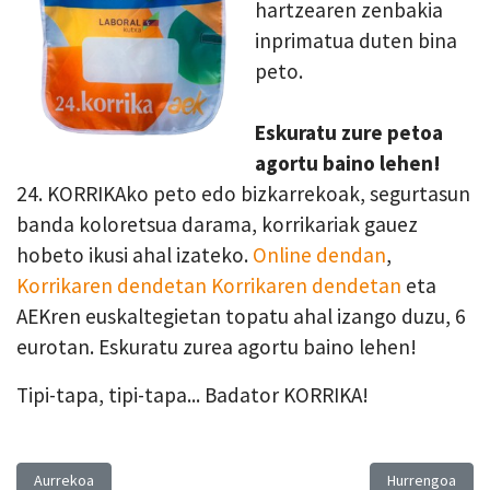
hartzearen zenbakia
inprimatua duten bina
peto.
Eskuratu zure petoa
agortu baino lehen!
24. KORRIKAko peto edo bizkarrekoak, segurtasun
banda koloretsua darama, korrikariak gauez
hobeto ikusi ahal izateko.
Online dendan
,
Korrikaren dendetan Korrikaren dendetan
eta
AEKren euskaltegietan topatu ahal izango duzu, 6
eurotan. Eskuratu zurea agortu baino lehen!
Tipi-tapa, tipi-tapa... Badator KORRIKA!
Aurreko artikulua: KORRIKAk eta Kopariak lankidetza-hitzarmena sinat
Hurrengo artiku
Aurrekoa
Hurrengoa