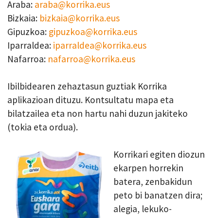
Araba:
araba@korrika.eus
Bizkaia:
bizkaia@korrika.eus
Gipuzkoa:
gipuzkoa@korrika.eus
Iparraldea:
iparraldea@korrika.eus
Nafarroa:
nafarroa@korrika.eus
Ibilbidearen zehaztasun guztiak Korrika
aplikazioan dituzu. Kontsultatu mapa eta
bilatzailea eta non hartu nahi duzun jakiteko
(tokia eta ordua).
Korrikari egiten diozun
ekarpen horrekin
batera, zenbakidun
peto bi banatzen dira;
alegia, lekuko-