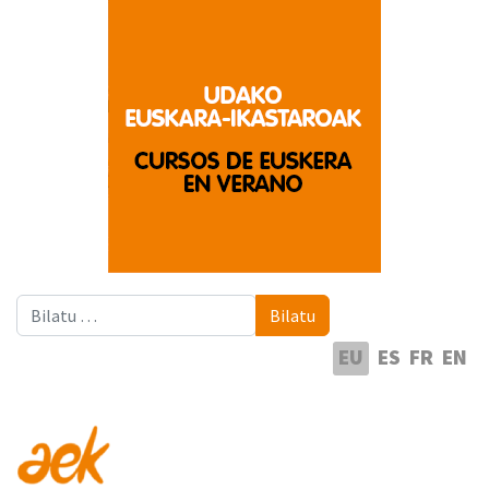
Bilatu
Bilatu
Hautatu hizkuntza
EU
ES
FR
EN