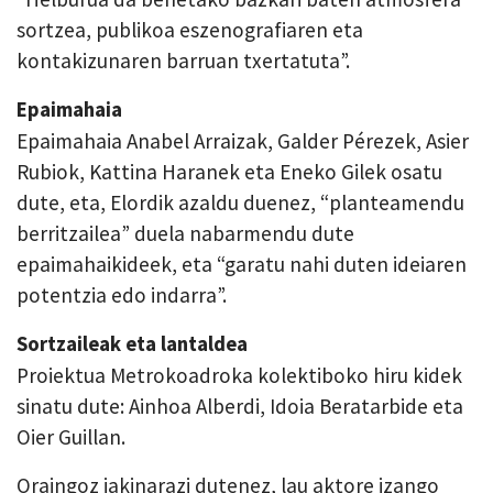
sortzea, publikoa eszenografiaren eta
kontakizunaren barruan txertatuta”.
Epaimahaia
Epaimahaia Anabel Arraizak, Galder Pérezek, Asier
Rubiok, Kattina Haranek eta Eneko Gilek osatu
dute, eta, Elordik azaldu duenez, “planteamendu
berritzailea” duela nabarmendu dute
epaimahaikideek, eta “garatu nahi duten ideiaren
potentzia edo indarra”.
Sortzaileak eta lantaldea
Proiektua Metrokoadroka kolektiboko hiru kidek
sinatu dute: Ainhoa Alberdi, Idoia Beratarbide eta
Oier Guillan.
Oraingoz jakinarazi dutenez, lau aktore izango