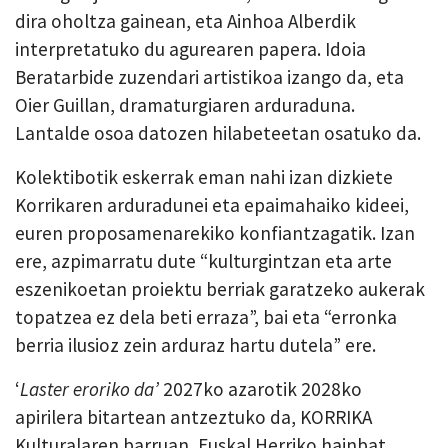
dira oholtza gainean, eta Ainhoa Alberdik
interpretatuko du agurearen papera. Idoia
Beratarbide zuzendari artistikoa izango da, eta
Oier Guillan, dramaturgiaren arduraduna.
Lantalde osoa datozen hilabeteetan osatuko da.
Kolektibotik eskerrak eman nahi izan dizkiete
Korrikaren arduradunei eta epaimahaiko kideei,
euren proposamenarekiko konfiantzagatik. Izan
ere, azpimarratu dute “kulturgintzan eta arte
eszenikoetan proiektu berriak garatzeko aukerak
topatzea ez dela beti erraza”, bai eta “erronka
berria ilusioz zein arduraz hartu dutela” ere.
‘
L
aster eroriko da’
2027ko azarotik 2028ko
apirilera bitartean antzeztuko da, KORRIKA
Kulturalaren barruan, Euskal Herriko hainbat