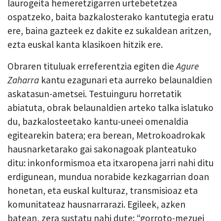
laurogeita hemeretzigarren urtebetetzea
ospatzeko, baita bazkalosterako kantutegia eratu
ere, baina gazteek ez dakite ez sukaldean aritzen,
ezta euskal kanta klasikoen hitzik ere.
Obraren tituluak erreferentzia egiten die
Agure
Zaharra
kantu ezagunari eta aurreko belaunaldien
askatasun-ametsei. Testuinguru horretatik
abiatuta, obrak belaunaldien arteko talka islatuko
du, bazkalosteetako kantu-uneei omenaldia
egitearekin batera; era berean, Metrokoadrokak
hausnarketarako gai sakonagoak planteatuko
ditu: inkonformismoa eta itxaropena jarri nahi ditu
erdigunean, mundua norabide kezkagarrian doan
honetan, eta euskal kulturaz, transmisioaz eta
komunitateaz hausnarrarazi. Egileek, azken
batean, zera sustatu nahi dute: “gorroto-mezuei