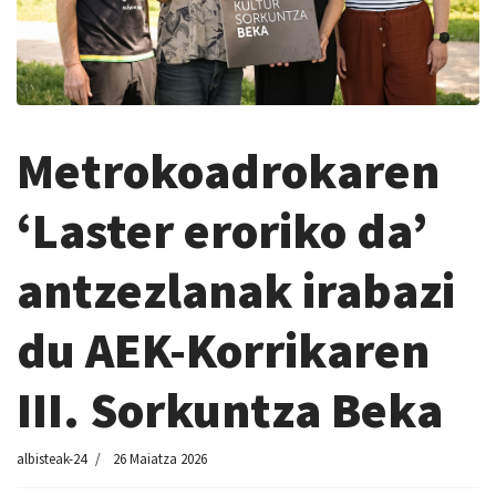
Metrokoadrokaren
‘Laster eroriko da’
antzezlanak irabazi
du AEK-Korrikaren
III. Sorkuntza Beka
albisteak-24
26 Maiatza 2026