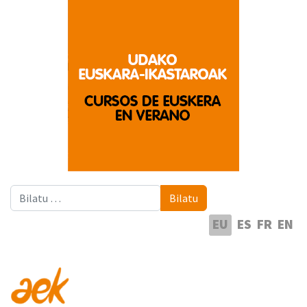
Bilatu
Bilatu
Hautatu hizkuntza
EU
ES
FR
EN