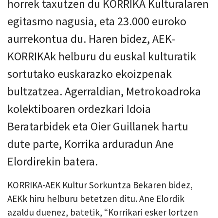
horrek taxutzen du KORRIKA Kulturalaren
egitasmo nagusia, eta 23.000 euroko
aurrekontua du. Haren bidez, AEK-
KORRIKAk helburu du euskal kulturatik
sortutako euskarazko ekoizpenak
bultzatzea. Agerraldian, Metrokoadroka
kolektiboaren ordezkari Idoia
Beratarbidek eta Oier Guillanek hartu
dute parte, Korrika arduradun Ane
Elordirekin batera.
KORRIKA-AEK Kultur Sorkuntza Bekaren bidez,
AEKk hiru helburu betetzen ditu. Ane Elordik
azaldu duenez, batetik, “Korrikari esker lortzen