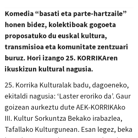
Komedia “basati eta parte-hartzaile”
honen bidez, kolektiboak gogoeta
proposatuko du euskal kultura,
transmisioa eta komunitate zentzuari
buruz. Hori izango 25. KORRIKAren
ikuskizun kultural nagusia.
25. Korrika Kulturalak badu, dagoeneko,
ekitaldi nagusia: ‘Laster eroriko da’. Gaur
goizean aurkeztu dute AEK-KORRIKAko
III. Kultur Sorkuntza Bekako irabazlea,
Tafallako Kulturgunean. Esan legez, beka