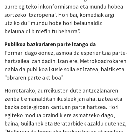
aurre egiteko inkonformismoa eta mundu hobea
sortzeko itxaropena”. Hori bai, komediak argi
utziko du “mundu hobe hori belaunaldiz
belaunaldi birdefinitu beharra”.
Publikoa bazkariaren parte izango da
Formari dagokionez, asmoa da esperientzia parte-
hartzailea izan dadin. Izan ere, Metrokoadrokaren
nahia da publikoa ikusle soila ez izatea, baizik eta
“obraren parte aktiboa”.
Horretarako, aurreikusten dute antzezlanaren
zenbait emanalditan ikusleek jan ahal izatea eta
bazkaloste-giroan kantuan parte hartzea. Hori
egiteko modua oraindik ere asmatzeko dago,
baina, Guillanek eta Beratarbidek azaldu dutenez,
“Helburua da benetako bazkari baten atmosfera