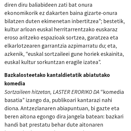
diren diru baliabideen zati bat onura
ekonomikorik ez dakarten baina gizarte-onura
bilatzen duten ekimenetan inbertitzea”; bestetik,
kultur arloan euskal herritarrentzako euskaraz
eroso aritzeko espazioak sortzea, garatzea eta
elkarlotzearen garrantzia azpimarratu du; eta,
azkenik, “euskal sortzaileei gune horiek eskainita,
euskal kultur sorkuntzan eragile izatea”.
Bazkalosteetako kantaldietatik abiatutako
komedia
Sortzaileen hitzetan,
LASTER ERORIKO DA
“komedia
basatia” izango da, publikoari kantarazi nahi
diona. Antzezlanaren abiapuntuan, bi gazte eta
beren aitona egongo dira jangela batean: bazkari
handi bat prestatu behar dute aitonaren