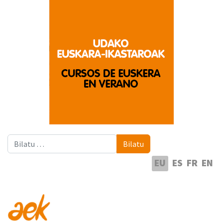
Bilatu
Bilatu
Hautatu hizkuntza
EU
ES
FR
EN