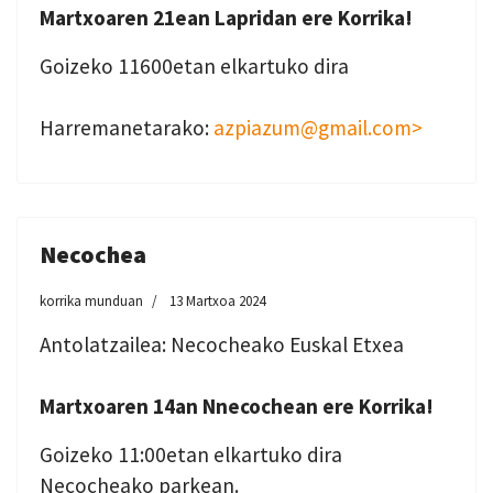
Martxoaren 21ean Lapridan ere Korrika!
Goizeko 11600etan elkartuko dira
Harremanetarako:
azpiazum@gmail.com>
Necochea
korrika munduan
13 Martxoa 2024
Antolatzailea: Necocheako Euskal Etxea
Martxoaren 14an Nnecochean ere Korrika!
Goizeko 11:00etan elkartuko dira
Necocheako parkean.