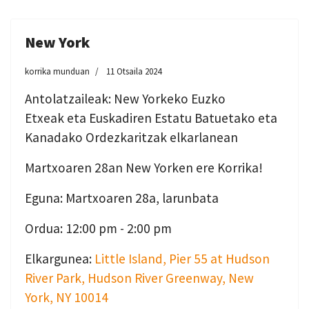
New York
korrika munduan
11 Otsaila 2024
Antolatzaileak: New Yorkeko Euzko
Etxeak eta Euskadiren Estatu Batuetako eta
Kanadako Ordezkaritzak elkarlanean
Martxoaren 28an New Yorken ere Korrika!
Eguna: Martxoaren 28a, larunbata
Ordua: 12:00 pm - 2:00 pm
Elkargunea:
Little Island, Pier 55 at Hudson
River Park, Hudson River Greenway, New
York, NY 10014