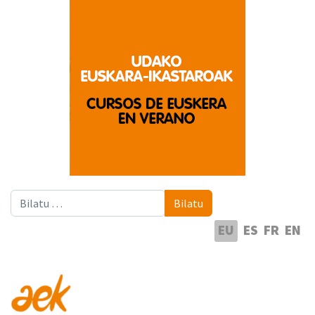
Bilatu
Bilatu
Hautatu hizkuntza
EU
ES
FR
EN