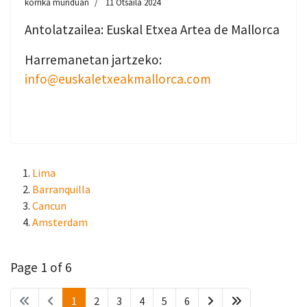
korrika munduan
11 Otsaila 2024
Antolatzailea: Euskal Etxea Artea de Mallorca
Harremanetan jartzeko:
info@euskaletxeakmallorca.com
Lima
Barranquilla
Cancun
Amsterdam
Page 1 of 6
1
2
3
4
5
6