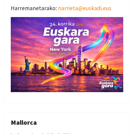
Harremanetarako:
narrieta@euskadi.eus
Mallorca