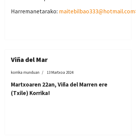
Harremanetarako:
maitebilbao333@hotmail.com
Viña del Mar
korrika munduan
13 Martxoa 2024
Martxoaren 22an, Viña del Marren ere
(Txile) Korrika!