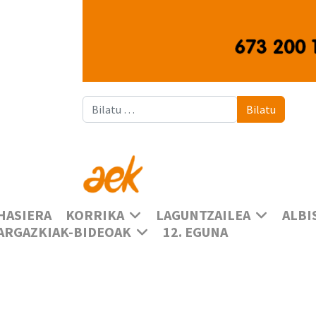
Bilatu
Bilatu
HASIERA
KORRIKA
LAGUNTZAILEA
ALBI
ARGAZKIAK-BIDEOAK
12. EGUNA