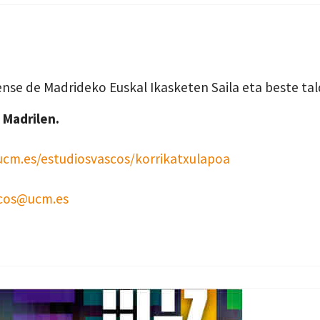
nse de Madrideko Euskal Ikasketen Saila eta beste ta
 Madrilen.
ucm.es/estudiosvascos/korrikatxulapoa
scos@ucm.es