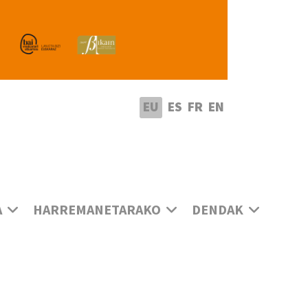
utatu hizkuntza
EU
ES
FR
EN
A
HARREMANETARAKO
DENDAK