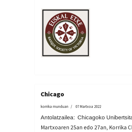
Chicago
korrika munduan
07 Martxoa 2022
Antolatzailea:
Chicagoko Unibertsit
Martxoaren 25an edo 27an, Korrika C