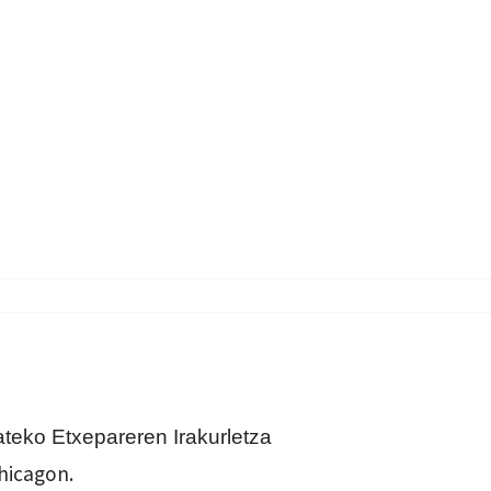
ateko Etxepareren Irakurletza
hicagon.