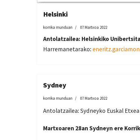
Helsinki
korrika munduan
07 Martxoa 2022
Antolatzailea: Helsinkiko Unibertsit
Harremanetarako:
eneritz.garciamon
Sydney
korrika munduan
07 Martxoa 2022
Antolatzailea: Sydneyko Euskal Etxea
Martxoaren 28an Sydneyn ere Korrik