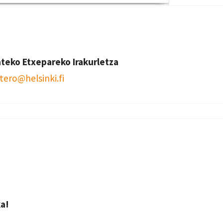
ateko Etxepareko Irakurletza
tero@helsinki.fi
a!