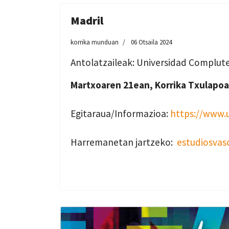
Madril
korrika munduan
06 Otsaila 2024
Antolatzaileak: Universidad Complute
Martxoaren 21ean, Korrika Txulapoa
Egitaraua/Informazioa:
https://www.
Harremanetan jartzeko:
estudiosva