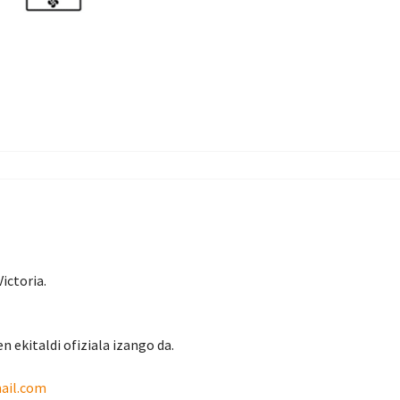
ictoria.
n ekitaldi ofiziala izango da.
ail.com