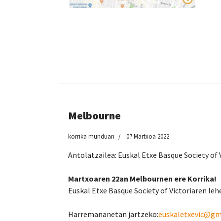
Melbourne
korrika munduan
07 Martxoa 2022
Antolatzailea: Euskal Etxe Basque Society of V
Martxoaren 22an Melbournen ere Korrika!
Euskal Etxe Basque Society of Victoriaren lehe
Harremananetan jartzeko:
euskaletxevic@gm