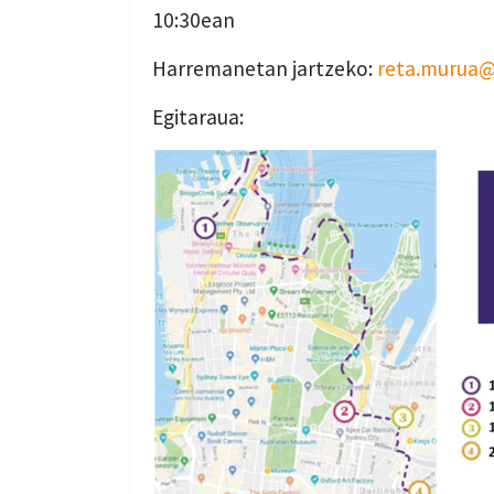
10:30ean
Harremanetan jartzeko:
reta.murua
Egitaraua: