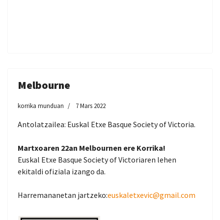
Melbourne
korrika munduan
7 Mars 2022
Antolatzailea: Euskal Etxe Basque Society of Victoria.
Martxoaren 22an Melbournen ere Korrika!
Euskal Etxe Basque Society of Victoriaren lehen
ekitaldi ofiziala izango da.
Harremananetan jartzeko:
euskaletxevic@gmail.com