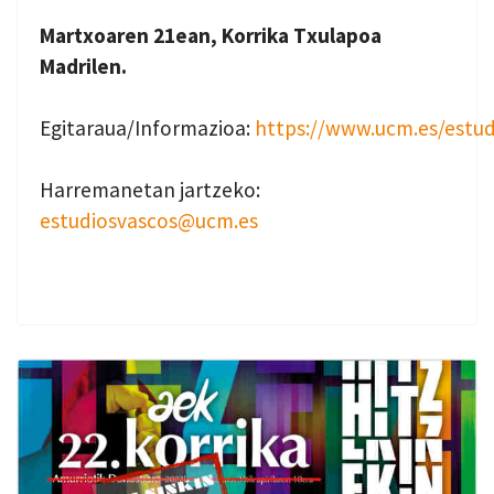
Martxoaren 21ean, Korrika Txulapoa
Madrilen.
Egitaraua/Informazioa:
https://www.ucm.es/estud
Harremanetan jartzeko:
estudiosvascos@ucm.es