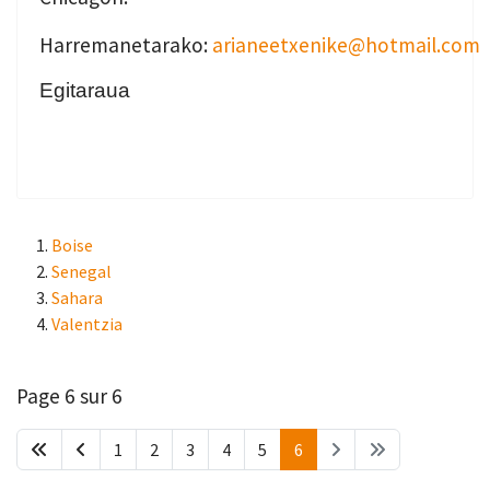
Harremanetarako:
arianeetxenike@hotmail.com
Egitaraua
Boise
Senegal
Sahara
Valentzia
Page 6 sur 6
1
2
3
4
5
6