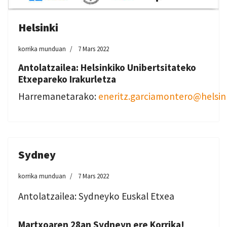
Helsinki
korrika munduan
7 Mars 2022
Antolatzailea: Helsinkiko Unibertsitateko
Etxepareko Irakurletza
Harremanetarako:
eneritz.garciamontero@helsink
Sydney
korrika munduan
7 Mars 2022
Antolatzailea: Sydneyko Euskal Etxea
Martxoaren 28an Sydneyn ere Korrika!