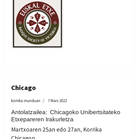
Chicago
korrika munduan
7 Mars 2022
Antolatzailea:
Chicagoko Unibertsitateko
Etxepareren Irakurletza
Martxoaren 25an edo 27an, Korrika
Chicagon.