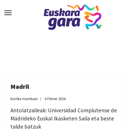
Madril
korrika munduan
6 Février 2024
Antolatzaileak: Universidad Complutense de
Madrideko Euskal Ikasketen Saila eta beste
talde batzuk