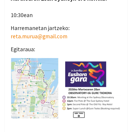
10:30ean
Harremanetan jartzeko:
reta.murua@gmail.com
Egitaraua: