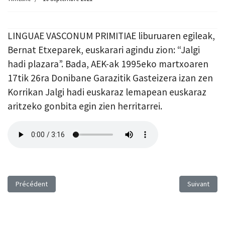
LINGUAE VASCONUM PRIMITIAE liburuaren egileak,
Bernat Etxeparek, euskarari agindu zion: “Jalgi
hadi plazara”. Bada, AEK-ak 1995eko martxoaren
17tik 26ra Donibane Garazitik Gasteizera izan zen
Korrikan Jalgi hadi euskaraz lemapean euskaraz
aritzeko gonbita egin zien herritarrei.
Article précédent : Gozategi
Article suiva
Précédent
Suivant