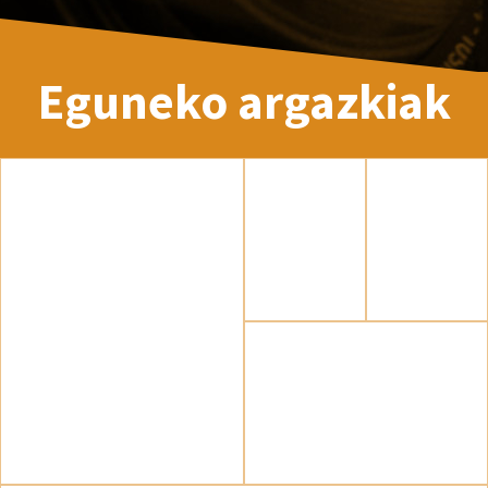
Eguneko argazkiak