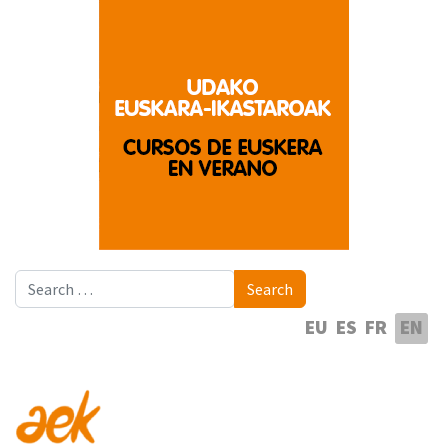
Search
Search
Select your language
EU
ES
FR
EN