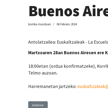
Buenos Air
korrika munduan
06 Febrero 2024
Antolatzailea: Euskaltzaleak - La Escuel
Martxoaren 28an Buenos Airesen ere K
18:00etan (ordua konfirmatzeke), Korrik
Telmo auzoan.
Harremanetan jartzeko:
euskaltzaleak
Artículo anterior: Brno
Anterior