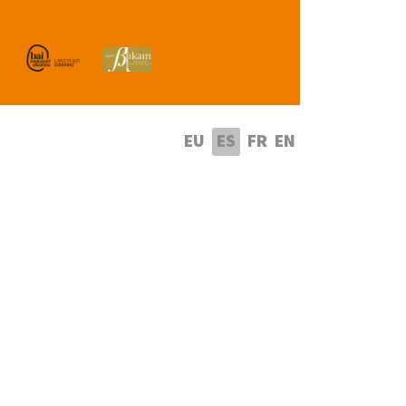
leccione su idioma
EU
ES
FR
EN