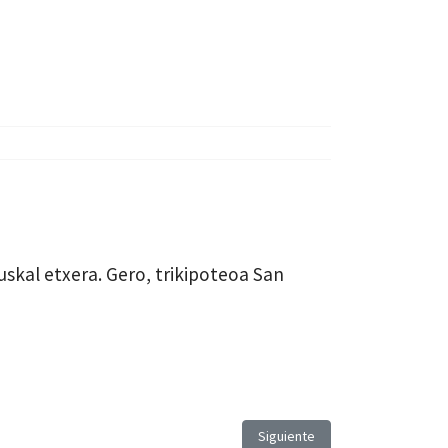
skal etxera. Gero, trikipoteoa San
Artículo siguiente: London
Siguiente