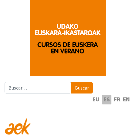
Buscar
Buscar
Seleccione su idioma
EU
ES
FR
EN