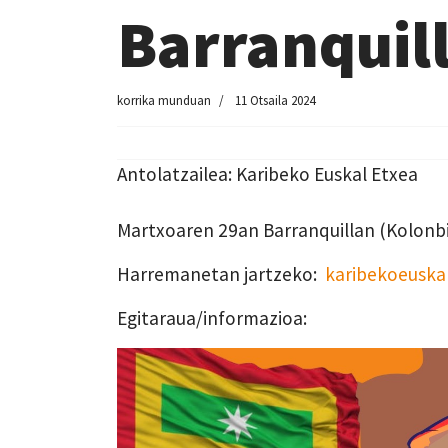
Barranquil
korrika munduan
11 Otsaila 2024
Antolatzailea: Karibeko Euskal Etxea
Martxoaren 29an Barranquillan (Kolonbi
Harremanetan jartzeko:
karibekoeuska
Egitaraua/informazioa: