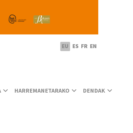
utatu hizkuntza
EU
ES
FR
EN
A
HARREMANETARAKO
DENDAK