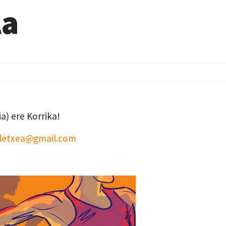
la
a) ere Korrika!
letxea@gmail.com