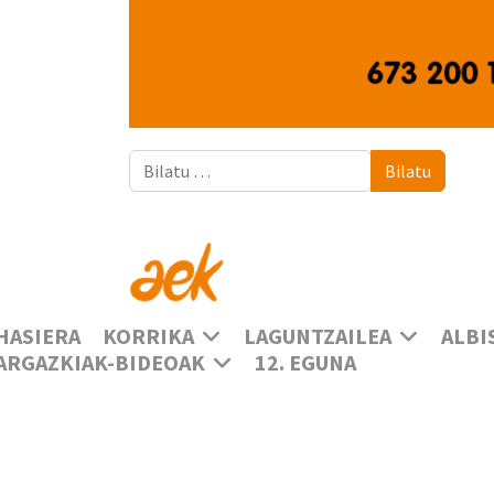
Bilatu
Bilatu
HASIERA
KORRIKA
LAGUNTZAILEA
ALBI
ARGAZKIAK-BIDEOAK
12. EGUNA