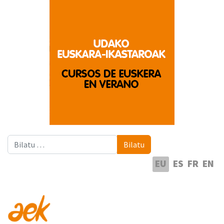
Bilatu
Bilatu
Hautatu hizkuntza
EU
ES
FR
EN