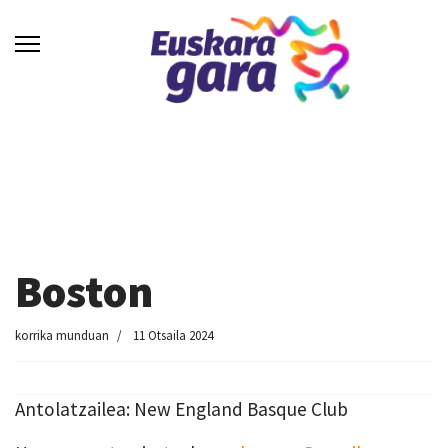
Boston
korrika munduan
11 Otsaila 2024
Antolatzailea: New England Basque Club