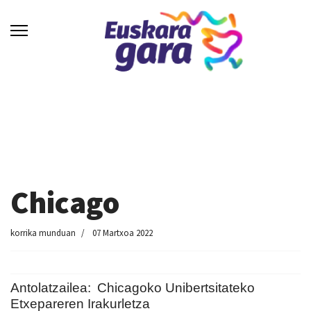
Chicago
korrika munduan
07 Martxoa 2022
Antolatzailea:
Chicagoko Unibertsitateko
Etxepareren Irakurletza