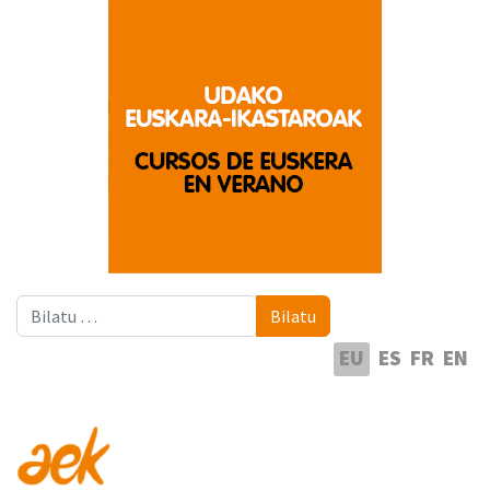
Bilatu
Bilatu
Hautatu hizkuntza
EU
ES
FR
EN