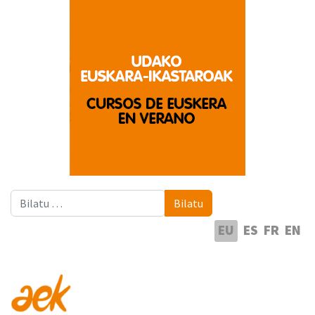
Bilatu
Bilatu
Hautatu hizkuntza
EU
ES
FR
EN