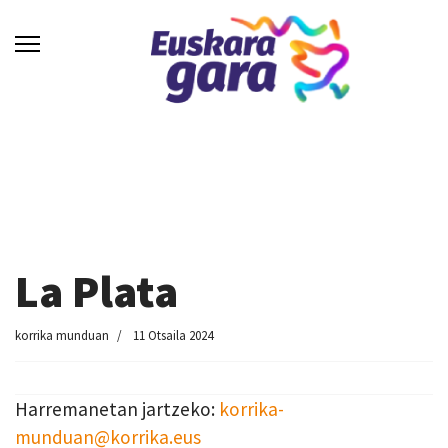
La Plata
korrika munduan
11 Otsaila 2024
Harremanetan jartzeko:
korrika-
munduan@korrika.eus