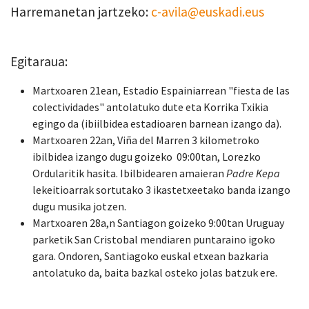
Harremanetan jartzeko:
c-avila@euskadi.eus
Egitaraua:
Martxoaren 21ean, Estadio Espainiarrean "fiesta de las
colectividades" antolatuko dute eta Korrika Txikia
egingo da (ibiilbidea estadioaren barnean izango da).
Martxoaren 22an, Viña del Marren 3 kilometroko
ibilbidea izango dugu goizeko 09:00tan, Lorezko
Ordularitik hasita. Ibilbidearen amaieran
Padre Kepa
lekeitioarrak sortutako 3 ikastetxeetako banda izango
dugu musika jotzen.
Martxoaren 28a,n Santiagon goizeko 9:00tan Uruguay
parketik San Cristobal mendiaren puntaraino igoko
gara. Ondoren, Santiagoko euskal etxean bazkaria
antolatuko da, baita bazkal osteko jolas batzuk ere.