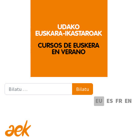
Bilatu
Bilatu
Hautatu hizkuntza
EU
ES
FR
EN