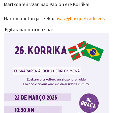
Martxoaren 22an Sao Paolon ere Korrika!
Harremanetan jartzeko:
nsaiz@basquetrade.eus
Egitaraua/informazioa: