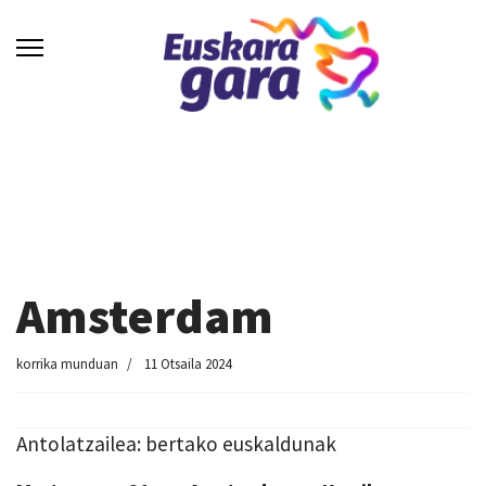
Amsterdam
korrika munduan
11 Otsaila 2024
Antolatzailea: bertako euskaldunak