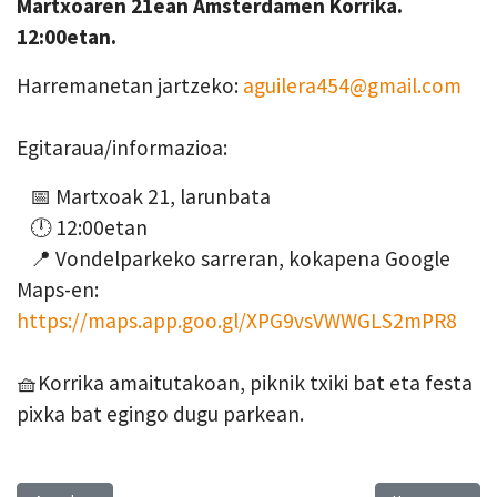
Martxoaren 21ean Amsterdamen Korrika.
12:00etan.
Harremanetan jartzeko:
aguilera454@gmail.com
Egitaraua/informazioa:
📅 Martxoak 21, larunbata
🕛 12:00etan
📍 Vondelparkeko sarreran, kokapena Google
Maps-en:
https://maps.app.goo.gl/XPG9vsVWWGLS2mPR8
🧺Korrika amaitutakoan, piknik txiki bat eta festa
pixka bat egingo dugu parkean.