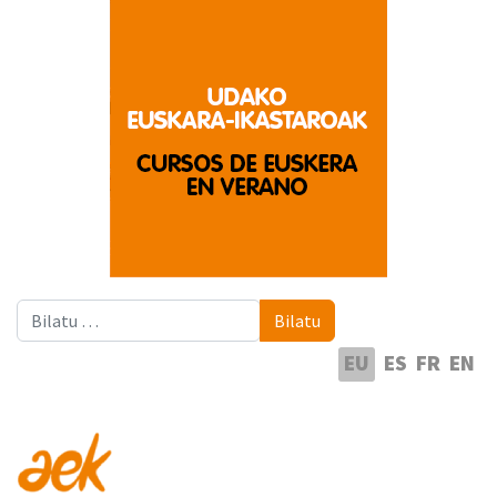
Bilatu
Bilatu
Hautatu hizkuntza
EU
ES
FR
EN