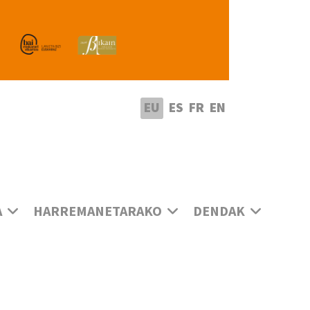
utatu hizkuntza
EU
ES
FR
EN
A
HARREMANETARAKO
DENDAK