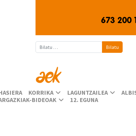
Bilatu
Bilatu
HASIERA
KORRIKA
LAGUNTZAILEA
ALBI
ARGAZKIAK-BIDEOAK
12. EGUNA