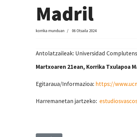
Madril
korrika munduan
06 Otsaila 2024
Antolatzaileak: Universidad Complutens
Martxoaren 21ean, Korrika Txulapoa Ma
Egitaraua/Informazioa:
https://www.ucm
Harremanetan jartzeko:
estudiosvasco