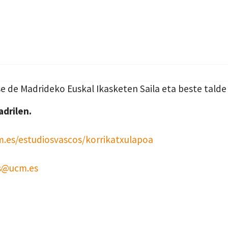
e de Madrideko Euskal Ikasketen Saila eta beste talde
drilen.
.es/estudiosvascos/korrikatxulapoa
s@ucm.es