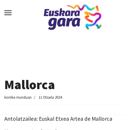
Mallorca
korrika munduan
11 Otsaila 2024
Antolatzailea: Euskal Etxea Artea de Mallorca