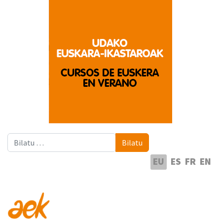
Bilatu
Bilatu
Hautatu hizkuntza
EU
ES
FR
EN